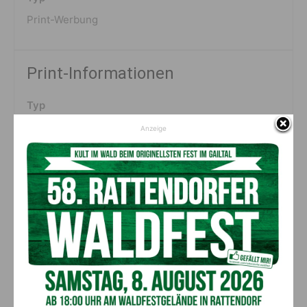
Print-Werbung
Print-Informationen
Typ
Formatanzeige
Anzeige
Erscheinungsgebiet(e)
Gail,- Gitsch,- Lesachtal, Weißensee, Bad Bleiberg
Erscheinungsdatum
6./7.Mai 2026
Format
1/1 Seite PR