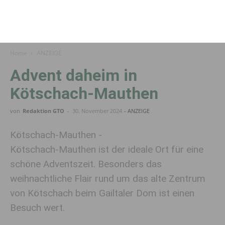
Home
ANZEIGE
Advent daheim in
Kötschach-Mauthen
von
Redaktion GTO
-
30. November 2024
- ANZEIGE
Kötschach-Mauthen -
Kötschach-Mauthen ist der ideale Ort für eine
schöne Adventszeit. Besonders das
weihnachtliche Flair rund um das alte Zentrum
von Kötschach beim Gailtaler Dom ist einen
Besuch wert.