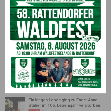
Kötschach-Mauthen ganz herzlich für Ihre Treue und
wünschen ein gutes neues Jahr. Wir freuen uns auf ein
Wiedersehen beim „Einkaufen Daheim“!
Vorheriger Artikel
Nächster Artikel
Nassfeld: Eröffnung des
Hobbykünstler-Ausstellung in
Restaurants NIVIS – Wo der
Nötsch
Winter zu Hause ist
AKTUELLES
Ein langes Leben ging zu Ende: Anna
Stulier im 106. Lebensjahr verstorben