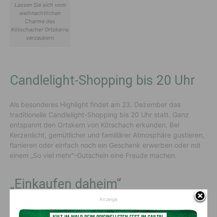
Lassen Sie sich vom
weihnachtlichen
Charme des
Kötschacher Ortskerns
verzaubern
Candlelight-Shopping bis 20 Uhr
Als besonderes Highlight findet am 23. Dezember das
traditionelle Candlelight-Shopping bis 20 Uhr statt. Ganz
entspannt den Ortskern von Kötschach erkunden. Bei
Kerzenlicht, gemütlicher und familiärer Atmosphäre gustieren,
flanieren oder einfach noch ein Geschenk erwerben oder mit
einem „So viel mehr“-Gutschein eine Freude machen.
„Einkaufen daheim“
Anzeige
Bei dieser Gelegenheit bedanken sich die Betriebe von