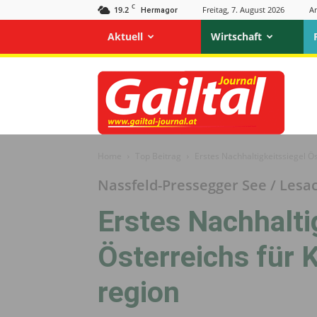
C
19.2
Freitag, 7. August 2026
A
Hermagor
Aktuell
Wirtschaft
Gailtal
Journal
Home
Top Beitrag
Erstes Nachhaltigkeits­siegel Ö
Nassfeld-Pressegger See / Lesa
Erstes Nachhaltig
Österreichs für 
region