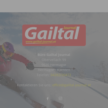
Büro Gailtal Journal
Obervellach 99
9620 Hermagor
Hermagor - Kärnten
Telefon:
04282/20472
Kontaktieren Sie uns:
office@gailtal-journal.at