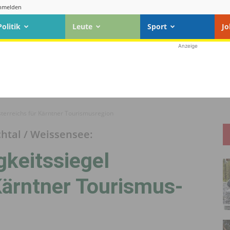
nmelden
Politik
Leute
Sport
Jo
Anzeige
sterreichs für Kärntner Tourismus­region
chtal / Weissensee:
keits­siegel
Kärntner Tourismus­