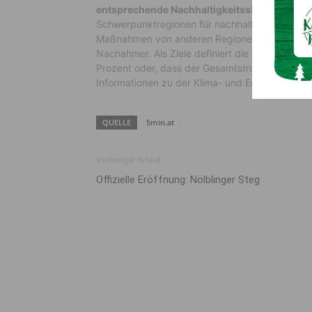
entsprechende Nachhaltigkeitssiegel tragen 
Schwerpunktregionen für nachhaltigen Tourism
Maßnahmen von anderen Regionen ab. Sie dient d
Nachahmer. Als Ziele definiert die Kärntner R
Prozent oder, dass der Gesamtstromverbrauch
Informationen zu der Klima- und Energiemodell
QUELLE
5min.at
Vorheriger Artikel
Offizielle Eröffnung: Nölblinger Steg