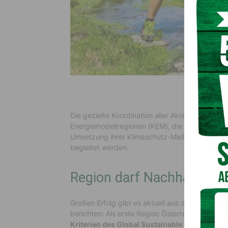
Die gezielte Koordination aller Akteurinnen und 
Energiemodellregionen (KEM), die durch zielge
Umsetzung ihrer Klimaschutz-Maßnahmen auf de
begleitet werden.
Region darf Nachhaltigkei
Großen Erfolg gibt es aktuell aus der KEM Nas
berichten: Als erste Region Österreichs hat ma
Kriterien des Global Sustainable Tourism Cou