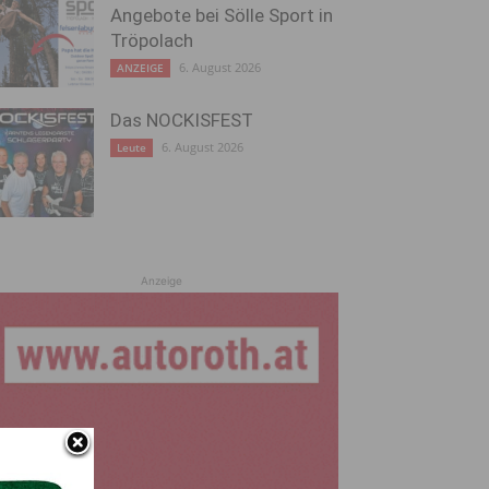
Angebote bei Sölle Sport in
Tröpolach
6. August 2026
ANZEIGE
Das NOCKISFEST
6. August 2026
Leute
Anzeige