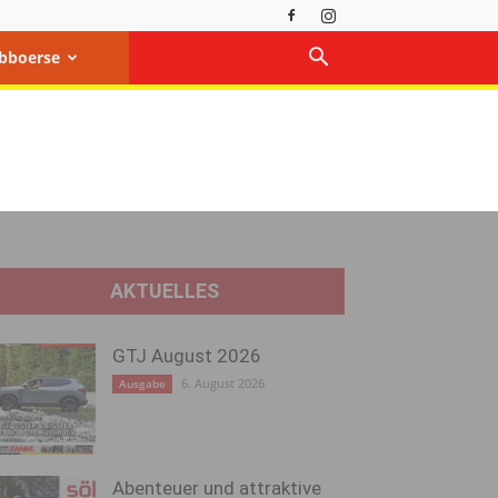
bboerse
AKTUELLES
GTJ August 2026
6. August 2026
Ausgabe
Abenteuer und attraktive