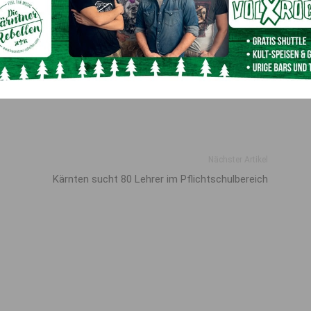
dürfen
. Die Region im Bezirk Hermagor ist eine
us und hebt sich durch Ambitionen und umfangreiche
amit als nationale und internationale Inspiration für
egion zum Beispiel das Senken von THG Emissionen um 50
 zu 100 Prozent aus erneuerbaren Energien stammt. Mehr
region unter
www.klimaundenergiemodellregionen.at.
Nächster Artikel
Kärnten sucht 80 Lehrer im Pflicht­schulbereich