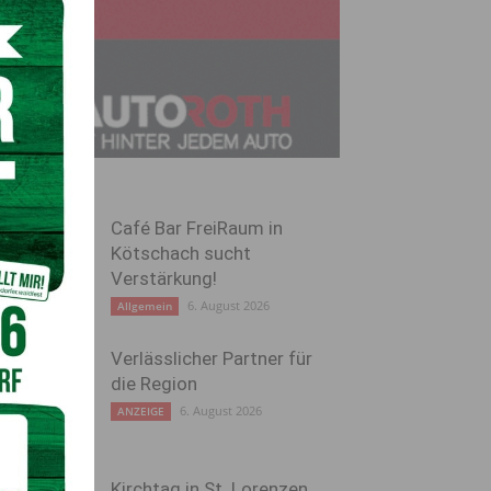
Café Bar FreiRaum in
Kötschach sucht
Verstärkung!
6. August 2026
Allgemein
Verlässlicher Partner für
die Region
6. August 2026
ANZEIGE
Kirchtag in St. Lorenzen