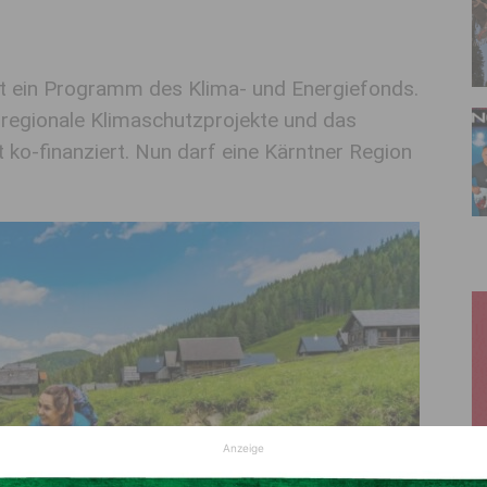
st ein Programm des Klima- und Energiefonds.
gionale Klimaschutzprojekte und das
o-finanziert. Nun darf eine Kärntner Region
Anzeige