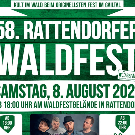
© Peter Maier/Austrian Mediahouse
Akteure ist eines der Kernprinzipien der Klima- und
richtete Förderung des Klima- und Energiefonds bei der
m Weg in eine fossilfreie Zukunft unterstützt und
tssiegel tragen
sfeld-Pressegger See / Weissensee / Lesachtal zu
n einen
internationalen Zertifizierungsprozess nach den
ncil erfolgreich abgeschlossen und wird in Kürze das