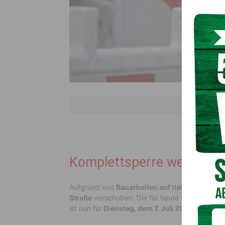
Wichtige Inform
Komplettsperre weiterhin
Aufgrund von
Bauarbeiten auf italienischer Se
Straße
verschoben. Die für heute Montag vorge
ist nun für
Dienstag, dem 7. Juli 2026, um 18: