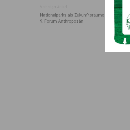
Vorheriger Artikel
Nationalparks als Zukunftsräume im Fokus de
9. Forum Anthropozän