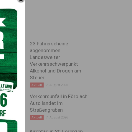
23 Führerscheine
abgenommen:
Landesweiter
Verkehrsschwerpunkt
Alkohol und Drogen am
Steuer
7. August 2026
Aktuell
Verkehrsunfall in Förolach:
Auto landet im
Straßengraben
7. August 2026
Aktuell
Kirchtag in St. Lorenzen