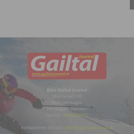
Büro Gailtal Journal
Obervellach 99
9620 Hermagor
Hermagor - Kärnten
Telefon:
04282/20472
Kontaktieren Sie uns:
office@gailtal-journal.at