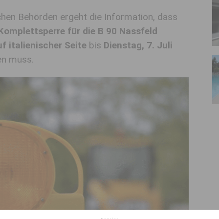
schen Behörden ergeht die Information, dass
Komplettsperre für die B 90 Nassfeld
f italienischer Seite
bis
Dienstag, 7. Juli
en muss.