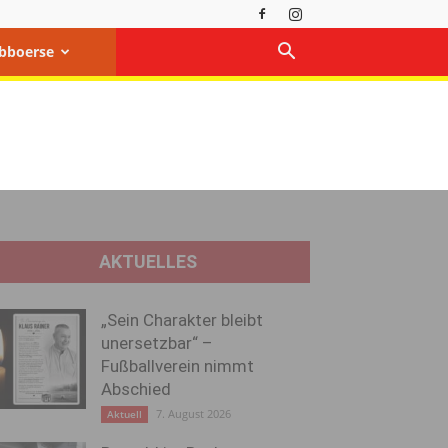
bboerse
AKTUELLES
„Sein Charakter bleibt
unersetzbar“ –
Fußballverein nimmt
Abschied
7. August 2026
Aktuell