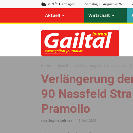
C
20.9
Samstag, 8. August 2026
Hermagor
Aktuell
Wirtschaft
Gailtal
Journal
Home
Aktuell
Verlängerung der Straßensperre: B 
Verlängerung der
90 Nassfeld Stra
Pramollo
von
Sophie Leitner
-
15. Juni 2026