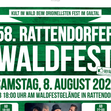
Anzeige
ation für alle Autofahrer:innen
© Symbolfoto Pixabay
 aufrecht
ite
wird der geplante Öffnungstermin der
B90 Nassfeld
sehene Freigabe kann daher nicht erfolgen. Die Öffnung
00 Uhr
angesetzt.