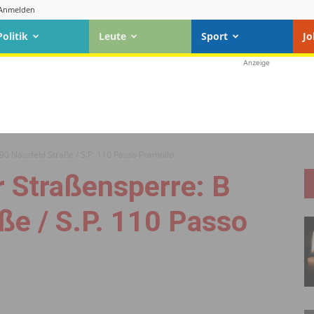
Anmelden
Politik
Leute
Sport
Jo
Anzeige
90 Nassfeld Straße / S.P. 110 Passo Pramollo
 Straßensperre: B
ße / S.P. 110 Passo