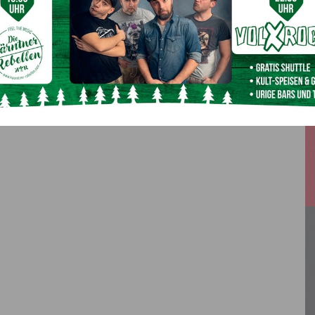
Nächster Artikel
s
Erstmals in Österreich: Fruchtbarkeitserhalt bei
sehr jungen Krebspatientinnen in Innsbruck