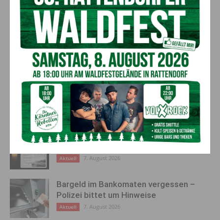
Vorheriger Artikel
Nächster Artikel
Skitage der Arbeiterkammer
Weihnachtsfeier und
Kärnten: Kinder fahren am
Jahresabschluss der
Nassfeld/Dreiländereck/Petze
Wertschacher Pensionisten
n bis 16 gratis
AKTUELLES
„Sein Charakter bleibt unersetzbar“ –
Fußballverein nimmt Abschied
7. August 2026
Aktuell
Bargeld im Bankomaten vergessen –
Polizei bittet um Hinweise
7. August 2026
Aktuell