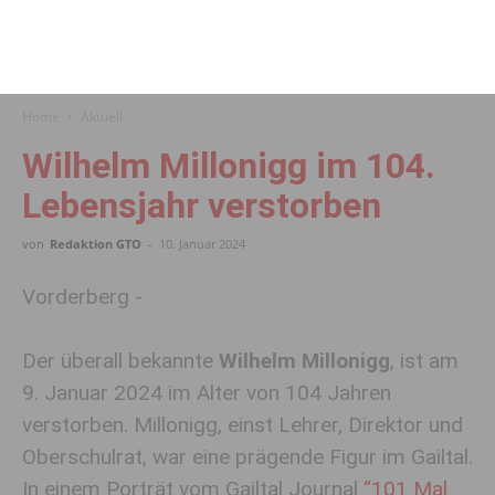
Home
Aktuell
Wilhelm Millonigg im 104.
Lebensjahr verstorben
von
Redaktion GTO
-
10. Januar 2024
Vorderberg -
Der überall bekannte
Wilhelm Millonigg
, ist am
9. Januar 2024 im Alter von 104 Jahren
verstorben. Millonigg, einst Lehrer, Direktor und
Oberschulrat, war eine prägende Figur im Gailtal.
In einem Porträt vom Gailtal Journal
“101 Mal