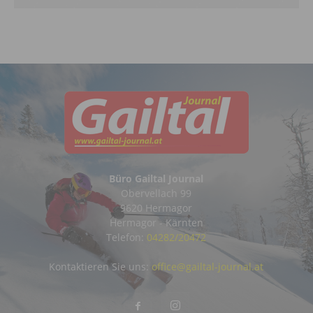
Büro Gailtal Journal
Obervellach 99
9620 Hermagor
Hermagor - Kärnten
Telefon:
04282/20472
Kontaktieren Sie uns:
office@gailtal-journal.at