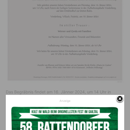
Das Begräbnis findet am 16. Jänner 2024, um 14 Uhr in
Vorderberg statt. Aufbahrung: Montag, dem 15. Jänner 2024,
Anzeige
ab 16 Uhr Abendgebet am 15. Jänner 2024, um 19 Uhr in der
Aufbahrungshalle Vorderberg.
Wir verabschieden uns von einem bemerkenswerten Mann
und sprechen der Familie unser tiefstes Beileid aus.