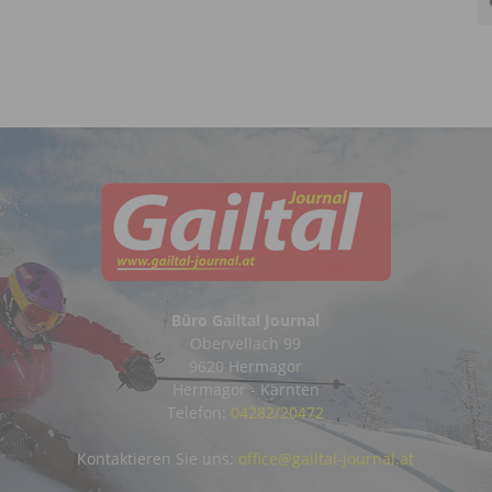
Büro Gailtal Journal
Obervellach 99
9620 Hermagor
Hermagor - Kärnten
Telefon:
04282/20472
Kontaktieren Sie uns:
office@gailtal-journal.at