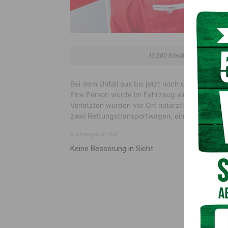
13.500 Einsätze pro Jahr: Not­
Bei dem Unfall aus bis jetzt noch ungeklärter U
Eine Person wurde im Fahrzeug eingeklemmt, u
Verletzten wurden vor Ort notärztlich versorgt 
zwei Rettungstransportwagen, ein Notarzteins
Vorheriger Artikel
Keine Besserung in Sicht