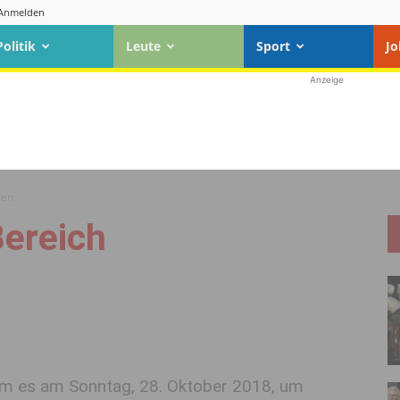
Anmelden
Politik
Leute
Sport
Jo
Anzeige
ken
Bereich
kam es am Sonntag, 28. Oktober 2018, um