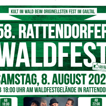
ärztliche Versorgung wird weiter ab­gesichert
rsache wurden drei Personen leicht bis schwer verletzt.
nd musste von der Feuerwehr befreit werden. Alle
und ins LKH Villach sowie KH Spittal transportiert. Es kamen
atzfahrzeug, Feuerwehr und Polizei zum Einsatz.
Nächster Artikel
Wulfeniamarkt ABGESAGT!