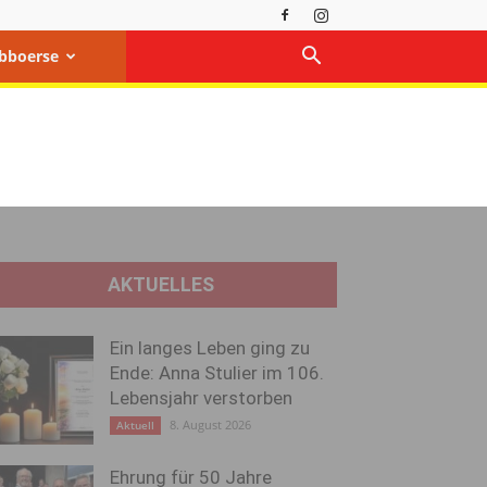
bboerse
AKTUELLES
Ein langes Leben ging zu
Ende: Anna Stulier im 106.
Lebensjahr verstorben
8. August 2026
Aktuell
Ehrung für 50 Jahre