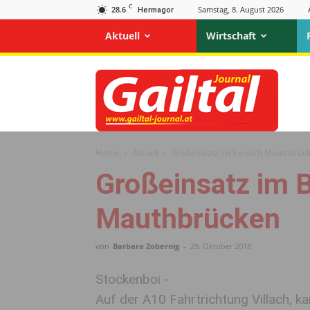
C
28.6
Samstag, 8. August 2026
Hermagor
Aktuell
Wirtschaft
Gailtal
Journal
Home
Aktuell
Großeinsatz im Bereich Mauthbrüc
Großeinsatz im 
Mauthbrücken
von
Barbara Zobernig
-
29. Oktober 2018
Stockenboi -
Auf der A10 Fahrtrichtung Villach, 