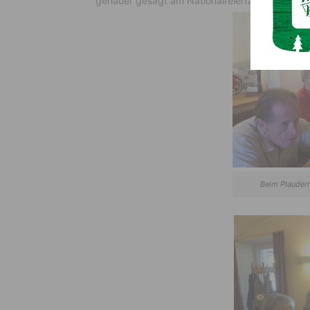
genauer gesagt am Nationalfeiertag – getroffen
Beim Plaudern