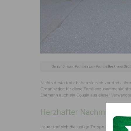
So schön kann Familie sein - Familie Bock vom Stöf
Nichts desto trotz haben sie sich vor drei Jahre
Organisation für diese Familienzusammenkünfte
Ehemann auch ein Cousin aus dieser Verwandsc
Herzhafter Nachmittag
Heuer traf sich die lustige Truppe bei Mani´s 