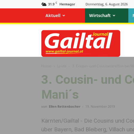
C
31.9
Donnerstag, 6. August 2026
Hermagor
Aktuell
Wirtschaft
Gailtal
Journal
Home
Leute
3. Cousin- und Cousinentreffen bei 
3. Cousin- und C
Mani´s
von
Ellen Rettenbacher
-
19. November 2019
Kärnten/Gailtal - Die Cousins und Co
über Bayern, Bad Bleiberg, Villach und