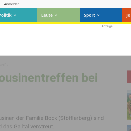
Anmelden
Politik
Leute
Sport
Jo
Anzeige
Mani´s
ousinentreffen bei
usinen der Familie Bock (Stöfflerberg) sind
 das Gailtal verstreut.