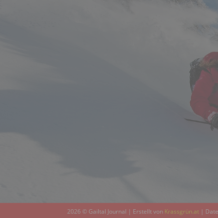
2026 © Gailtal Journal | Erstellt von
Krassgrün.at
|
Date