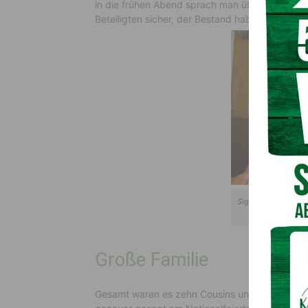
in die frühen Abend sprach man über Familie, F
Beteiligten sicher, der Bestand haben soll und 
Sigrid Jank (Mitte) 
Herz und Li
Große Familie
Gesamt waren es zehn Cousins und Cousinen mi