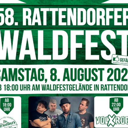
reunde und Lustiges. Ein Austausch, da sind sich alle
auch weiterhin gepflegt wird.
organisierte das Familientreffen mit
ebe bereits zum dritten Mal
t ihren Ehefrauen/männern, die sich Ende Oktober –