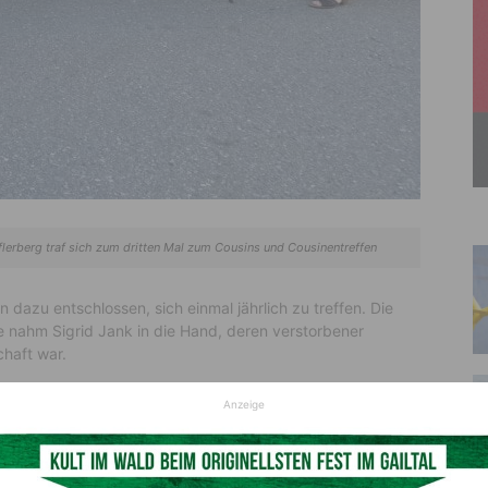
flerberg traf sich zum dritten Mal zum Cousins und Cousinentreffen
n dazu entschlossen, sich einmal jährlich zu treffen. Die
 nahm Sigrid Jank in die Hand, deren verstorbener
haft war.
Anzeige
in Kirchbach zu Speis und Trank. Von den Mittagsstunden bis