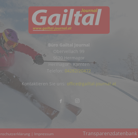
Büro Gailtal Journal
Obervellach 99
9620 Hermagor
Hermagor - Kärnten
Telefon:
04282/20472
Kontaktieren Sie uns:
office@gailtal-journal.at
Transparenzdatenbank
nschutzerklärung
|
Impressum