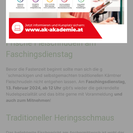
Frische Fleischnudeln am
Faschingsdienstag
Bevor die Fastenzeit beginnt sollte man sich die g
´schmackigen und selbstgemachten traditionellen Kärntner
Fleischnudeln nicht entgehen lassen. Am
Faschingsdienstag,
13. Februar 2024, ab 12 Uhr
gibt’s wieder die gekrendelte
Nudelspezialität und das bitte gerne mit Voranmeldung
und
auch zum Mitnehmen
!
Traditioneller Heringsschmaus
Das beliebteste Fischgericht am Aschermittwoch ist wohl der