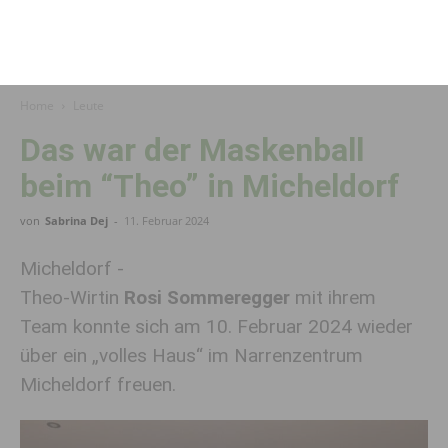
Home
Leute
Das war der Maskenball
beim “Theo” in Micheldorf
von
Sabrina Dej
-
11. Februar 2024
Micheldorf -
Theo-Wirtin
Rosi Sommeregger
mit ihrem
Team konnte sich am 10. Februar 2024 wieder
über ein „volles Haus“ im Narrenzentrum
Micheldorf freuen.