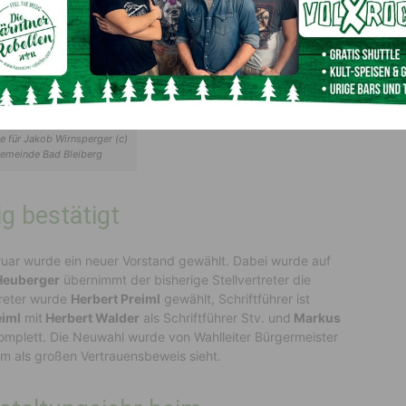
e für Jakob Wirnsperger (c)
emeinde Bad Bleiberg
g bestätigt
ar wurde ein neuer Vorstand gewählt. Dabei wurde auf
Heuberger
übernimmt der bisherige Stellvertreter die
reter wurde
Herbert Preiml
gewählt, Schriftführer ist
eiml
mit
Herbert Walder
als Schriftführer Stv. und
Markus
komplett. Die Neuwahl wurde von Wahlleiter Bürgermeister
m als großen Vertrauensbeweis sieht.