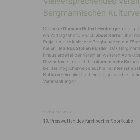
Vielversprechendes Veran
Bergmännischen Kulturve
Der
neue Obmann Robert Heuberger
kündigt f
ein Vortragsabend von
DI Josef Karrer
über di
Projekt mit italienischen Bergbauorten zur Fö
neuen
„Markus Stollen Runde“
. Das Bergmandl
hinaus arbeitet der Verein an weiteren Attra
Dezember
ist erneut die
ökumenische Barbara
bei der möglicherweise auch eine
internationa
Kulturverein
blickt auf ein ereignisreiches Jah
Veranstaltungen.
Vorheriger Artikel
13. Preiswatten des Kirchbacher Sportklubs