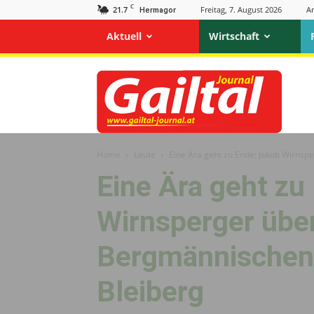
C
21.7
Freitag, 7. August 2026
A
Hermagor
Aktuell
Wirtschaft
Gailtal
Journal
Home
Leute
Eine Ära geht zu Ende: Jakob Wirnsp
Eine Ära geht zu
Wirnsperger übe
Bergmännischen 
Bleiberg