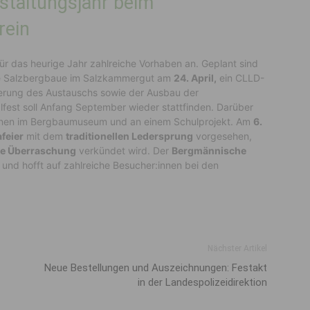
staltungsjahr beim
rein
ür das heurige Jahr zahlreiche Vorhaben an. Geplant sind
e Salzbergbaue im Salzkammergut am
24. April,
ein CLLD-
rderung des Austauschs sowie der Ausbau der
fest soll Anfang September wieder stattfinden. Darüber
ktionen im Bergbaumuseum und an einem Schulprojekt. Am
6.
feier
mit dem
traditionellen Ledersprung
vorgesehen,
le Überraschung
verkündet wird. Der
Bergmännische
r und hofft auf zahlreiche Besucher:innen bei den
Nächster Artikel
Neue Bestellungen und Auszeichnungen: Festakt
in der Landespolizeidirektion