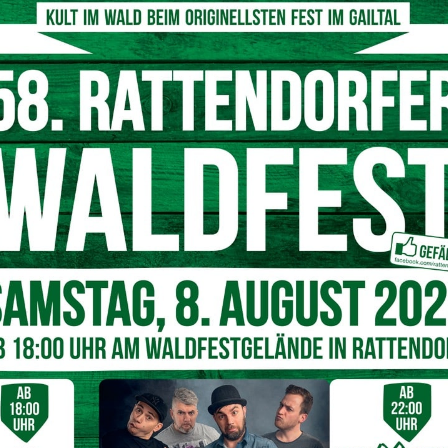
nderer geprägt.
Bergmännischen Kultur
ass Jakob nicht nur hervorragende Ideen hatte, sondern
ders erwähnt wurden das
Montanhistorische Zentrum
mit
ladnigkeusche und der Pulverturm mit Ausstellungen
erweg. Er betonte, dass alles, was den Bergmännischen
 auszeichnet, maßgeblich von Jakob mitgestaltet wurde.
für den
langjährigen Obmann
vorbereitet, deren