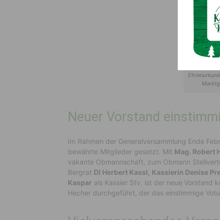
Ehrenurkund
Marktg
Neuer Vorstand einstimmi
Im Rahmen der Generalversammlung Ende Febru
bewährte Mitglieder gesetzt. Mit
Mag. Robert 
vakante Obmannschaft, zum Obmann Stellvert
Bergrat
DI Herbert Kassl,
Kassierin Denise Pr
Kaspar
als Kassier Stv. ist der neue Vorstand 
Hecher durchgeführt, der das einstimmige Votu