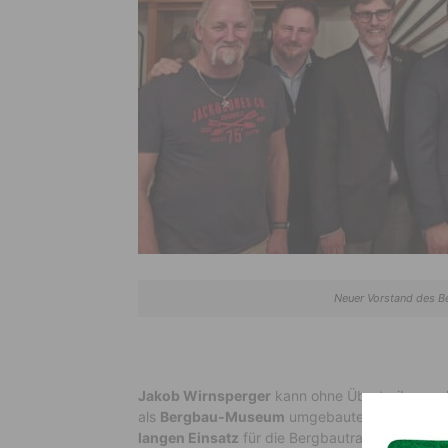
Neuer Vorstand des B
Jakob Wirnsperger
kann ohne Übertreibung als
als
Bergbau-Museum
umgebauten Gasthaus
„
langen Einsatz
für die Bergbautradition in Bad 