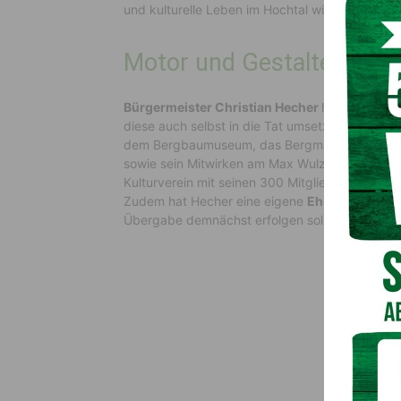
und kulturelle Leben im Hochtal wie kaum ein a
Motor und Gestalter der 
Bürgermeister Christian Hecher
hob hervor, d
diese auch selbst in die Tat umsetzte. Beson
dem Bergbaumuseum, das Bergmandlfest, die K
sowie sein Mitwirken am Max Wulz Stollenwand
Kulturverein mit seinen 300 Mitgliedern heute
Zudem hat Hecher eine eigene
Ehrenurkunde
Übergabe demnächst erfolgen soll.