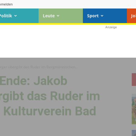
nmelden
Politik
Leute
Sport
Jo
Anzeige
erger übergibt das Ruder im Bergmännischen...
 Ende: Jakob
rgibt das Ruder im
Kulturverein Bad