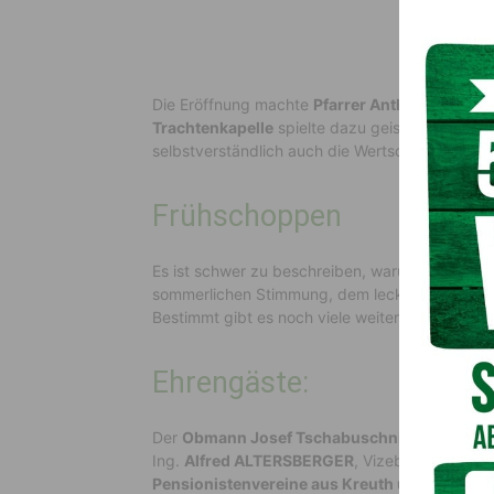
Die Eröffnung machte
Pfarrer Anthony Valiap
Trachtenkapelle
spielte dazu geistliche Weise
selbstverständlich auch die Wertschacher Trac
Frühschoppen
Es ist schwer zu beschreiben, warum Grillen de
sommerlichen Stimmung, dem leckeren Geruch,
Bestimmt gibt es noch viele weitere Gründe, abe
Ehrengäste:
Der
Obmann Josef Tschabuschnig
begrüßte z
Ing.
Alfred ALTERSBERGER
, Vizebürgermeiste
Pensionistenvereine aus Kreuth und Bleiberg