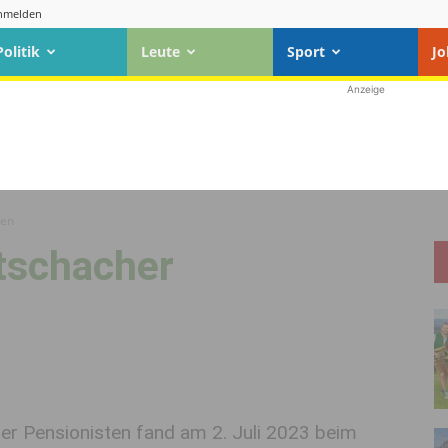
nmelden
Politik
Leute
Sport
Jo
Anzeige
ten
rtschacher
her Pensionisten fand am 2. Juli 2023 beim