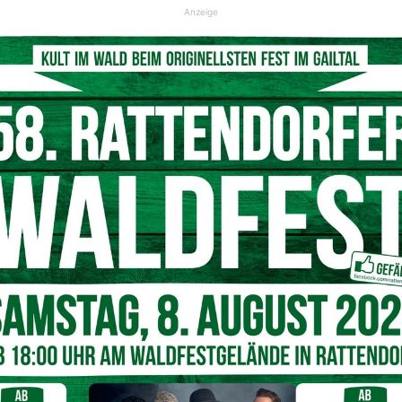
© Wertschacher Pensionisten
Anzeige
arambil
mit dem Gottesdienst, die
Wertschacher
n. Im Anschluss daran gab es einen Frühschoppen, bei dem
htenkapelle für Stimmung sorgte.
n meisten Menschen Spaß macht. Vielleicht liegt es an der
 den netten Freunden oder auch an allem zusammen.
r eines ist klar: Grillen sorgt für gute Stimmung!
ahlreiche Ehrengäste, drunter Bürgermeister Dipl.-HLFL-
r
Michael ROHR
, Gemeinderat
Rudolf SCHÄDL
, die
sowie eine Abordnungen der
Kegelgruppen der Gailtaler