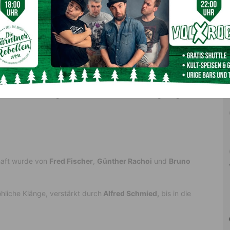
sorgten die Gäste mit hervorragenden Koteletts und
n Durst der durstigen Kehlen mit erfrischenden Getränken.
eise sehr gut gemundet haben. Der Obmann
Josef
ern für Ihre Tätigkeit und bei allen die für das gelungene
haft wurde von
Fred Fischer
,
Günther Rachoi
und
Bruno
hliche Klänge, verstärkt durch
Alfred Schmied,
bis in die