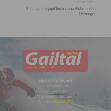
Nächster Artikel
Schnäppchenjagd beim Lions-Flohmarkt in
Hermagor
Büro Gailtal Journal
Obervellach 99
9620 Hermagor
Hermagor - Kärnten
Telefon:
04282/20472