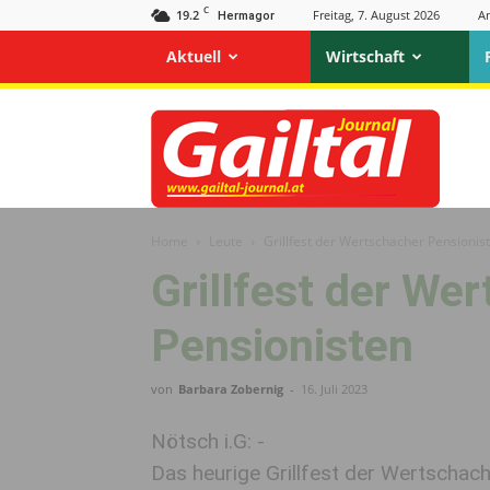
C
19.2
Freitag, 7. August 2026
A
Hermagor
Aktuell
Wirtschaft
Gailtal
Journal
Home
Leute
Grillfest der Wertschacher Pensionis
Grillfest der We
Pensionisten
von
Barbara Zobernig
-
16. Juli 2023
Nötsch i.G: -
Das heurige Grillfest der Wertschac