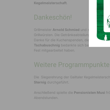
Kegelmeisterschaft
.
Dankeschön!
Grillmeister
Arnold Schmied
und sein Team ver
Grillwürsten. Die Getränkeabteilung löschte de
Danke für die Kuchenspenden, die als Nachsp
Tschabuschnig
bedankte sich bei den Mitarbeit
Fest mitgearbeitet haben.
Weitere Programmpunkte
Die Siegerehrung der Gailtaler Kegelmeistersc
Sternig
durchgeführt.
Anschließend spielte die
Pensionisten Musi
frö
Abendstunden.