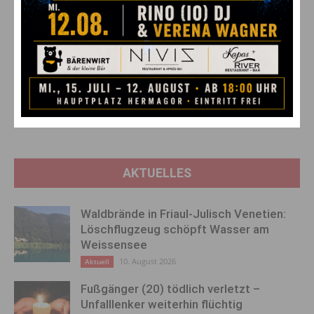
Vorheriger Artikel
Nächster Artikel
Ehrung für herausragende
Spielerisch lernen, sicher leben:
Leistungen in der peripheren
Startschuss für
Nervenchirurgie: Dr. David Kline
Kindersicherheitsolympiade &
Lectureship Award für den
Sicherheitstage 2025
Abteilungsvorstand der
Neurochirurgie in Klagenfurt!
AKTUELLES
Waldbrände in Friaul-Julisch Venetien:
Löschflugzeug schöpft Wasser am
Weissensee
10. August 2026
Aktuell
Fußgänger (20) tödlich verletzt –
Unfalllenker weiterhin flüchtig