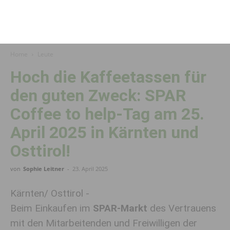
Home
Leute
Hoch die Kaffeetassen für
den guten Zweck: SPAR
Coffee to help-Tag am 25.
April 2025 in Kärnten und
Osttirol!
von
Sophie Leitner
-
23. April 2025
Kärnten/ Osttirol -
Beim Einkaufen im
SPAR-Markt
des Vertrauens
mit den Mitarbeitenden und Freiwilligen der