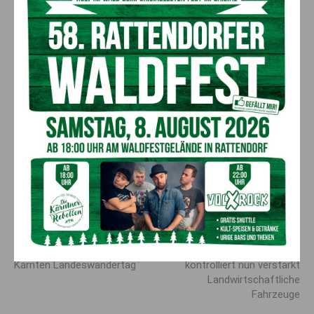
Dr. Heimo Schinnerl verleiht Waltraud
Puntigam das Silberne Ehrenzeichen
Alle Fotos von Waltraud Puntigam
Vorheriger Artikel
Nächster Artikel
Terminaviso: Seniorenbund
Kärntner Verkehrs­polizei
Kärnten Landeswandertag
kontrolliert nun verstärkt
Land­wirtschaft­liche
Fahrzeuge