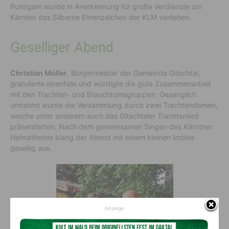
Puntigam wurde in Anerkennung für große Verdienste um
Kärnten das Silberne Ehrenzeichen der KLM verliehen.
Geselliger Abend
Christian Müller
, Bürgermeister der Gemeinde Gitschtal,
gratulierte ebenfalls und würdigte die gute Zusammenarbeit
mit den Trachten- und Brauchtumsgruppen. Gesanglich
umrahmt wurde die Versammlung durch zwei Trachtendamen,
welche unter anderem auch das Gitschtaler Trachtenlied
präsentierten. Nach dem gemeinsamen Singen des Kärntner
Heimatliedes klang der Abend mit einem kleinen Imbiss
gesellig aus.
Anzeige