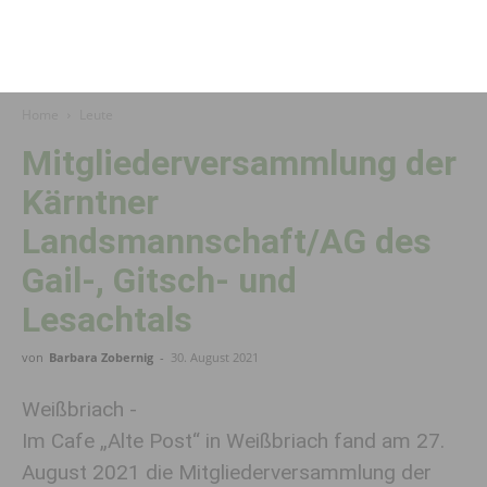
Home
Leute
Mitgliederversammlung der
Kärntner
Landsmannschaft/AG des
Gail-, Gitsch- und
Lesachtals
von
Barbara Zobernig
-
30. August 2021
Weißbriach -
Im Cafe „Alte Post“ in Weißbriach fand am 27.
August 2021 die Mitgliederversammlung der