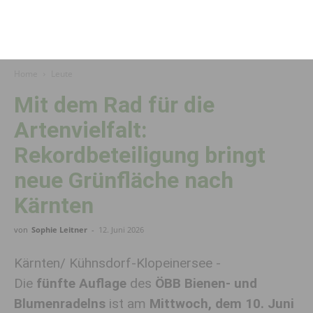
Home
Leute
Mit dem Rad für die
Artenvielfalt:
Rekordbeteiligung bringt
neue Grünfläche nach
Kärnten
von
Sophie Leitner
-
12. Juni 2026
Kärnten/ Kühnsdorf-Klopeinersee -
Die
fünfte Auflage
des
ÖBB Bienen- und
Blumenradelns
ist am
Mittwoch, dem 10. Juni