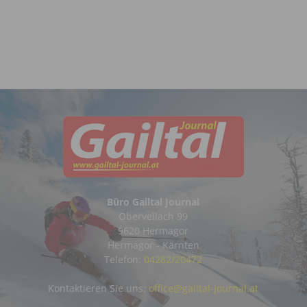
Büro Gailtal Journal
Obervellach 99
9620 Hermagor
Hermagor - Kärnten
Telefon:
04282/20472
Kontaktieren Sie uns:
office@gailtal-journal.at