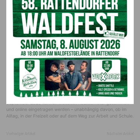
Attraktive Gewinne
Unter allen Teilnehmenden, die ihre Kilometer im
Aktionszeitraum registriert haben, wurden auch heuer wieder
Preise verlost. Dazu zählen ein
Vello-Faltrad
sowie ein
Gutschein für ÖBB Rail Tours.
Dieser ermöglicht eine Reise
für zwei Personen in eine österreichische Landeshauptstadt
inklusive Bahnfahrt und zwei Hotelübernachtungen.
„Österreich radelt“ läuft weiter
Die bundesweite Aktion „Österreich radelt“ wird vom
Bundesministerium für Innovation, Mobilität und Infrastruktur
gemeinsam mit den Bundesländern organisiert. Bis 30.
September 2026 können weiterhin Radkilometer gesammelt
und online eingetragen werden – unabhängig davon, ob im
Alltag, in der Freizeit oder auf dem Weg zur Arbeit und Schule.
Vorheriger Artikel
Nächster Artikel