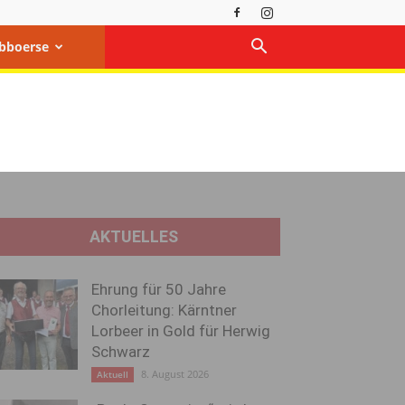
bboerse
AKTUELLES
Ehrung für 50 Jahre
Chorleitung: Kärntner
Lorbeer in Gold für Herwig
Schwarz
8. August 2026
Aktuell