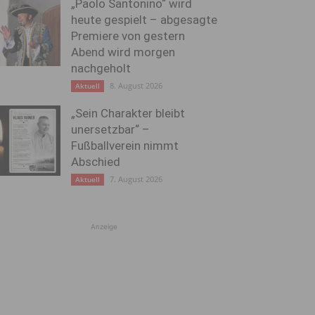
„Paolo Santonino“ wird
heute gespielt – abgesagte
Premiere von gestern
Abend wird morgen
nachgeholt
8. August 2026
Aktuell
„Sein Charakter bleibt
unersetzbar“ –
Fußballverein nimmt
Abschied
7. August 2026
Aktuell
Anzeige