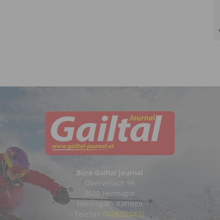
Büro Gailtal Journal
Obervellach 99
9620 Hermagor
Hermagor - Kärnten
Telefon:
04282/20472