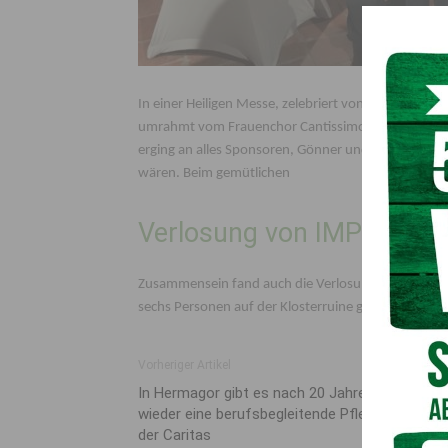
In einer Heiligen Messe, zelebriert von Pfarrer Dr.
umrahmt vom Frauenchor Cantissimo, wurde für unz
erging an alles Sponsoren, Gönner und freiwilligen
wären. Beim gemütlichen
Verlosung von IMPETUS-
Zusammensein fand auch die Verlosung der IMPETUS-
sechs Personen auf der Klosterruine ging Udo Podli
Vorheriger Artikel
In Hermagor gibt es nach 20 Jahren Pause
wieder eine berufsbegleitende Pflege-Ausbildu
der Caritas