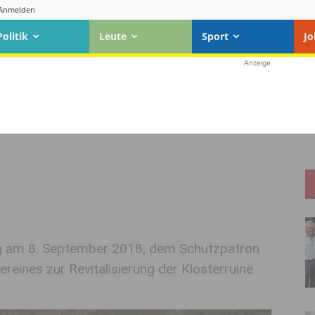
Anmelden
Politik
Leute
Sport
Jo
Anzeige
ag am 8. September 2018, dem Schutzpatron
ereines zur Revitalisierung der Klosterruine