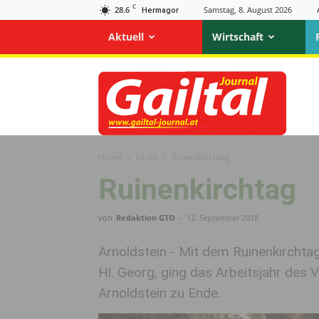
C
28.6
Samstag, 8. August 2026
Hermagor
Aktuell
Wirtschaft
Gailtal
Journal
Home
Leute
Ruinenkirchtag
Ruinenkirchtag
von
Redaktion GTO
-
12. September 2018
Arnoldstein - Mit dem Ruinenkircht
Hl. Georg, ging das Arbeitsjahr des V
Arnoldstein zu Ende.