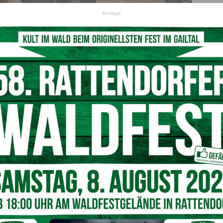
Anzeige
 Johann Sedlmaier und Diakon Oskar Pöcher und gesanglich
ählige unfallfreie Arbeitsstunden gedankt. Weiterer Dank
 Helfer, ohne deren Unterstützung die Arbeiten kaum möglich
Abokarten
Abokarten statt, als stolzer Gewinner eines Ripperlessens für
pnig hervor.
Nächster Artikel
Manchmal ist es Zeit DANKE zu sagen
ng