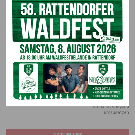
Manfred Muhr
ergänzt, dass die Freiheitliche und
Unabhängigen Bauernschaft seit Jahren eine
Abschussfreigabe für den Wolf fordert. „Wir haben daher
neuerlich eine Sondersitzung der Vollversammlung der
Landwirtschaftskammer zum Thema Wolf beantragt, welche
am 27. Juni stattfindet. Dort werden wir wieder einmal
einfordern, dass es eine eindeutige Abschussfreigabe für alle
Wölfe geben muss. Jetzt muss gehandelt werden, denn mit
dem Wolf gibt es in Zukunft keine Almwirtschaft mehr“, betont
Muhr
.
Vorheriger Artikel
Nächster Artikel
Schlepper festgenommen: 22
Kreisverkehr oder Ampelanlage
Menschen versteckt
an der Kreuzung Kärntner
Straße und Rosental Straße in
Fürnitz ist dringend
umzusetzen
AKTUELLES