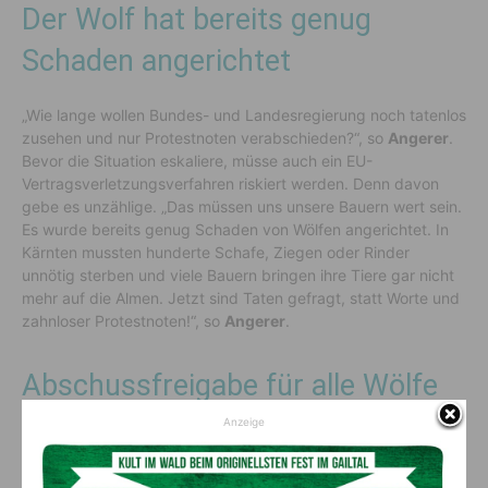
Der Wolf hat bereits genug
Schaden angerichtet
„Wie lange wollen Bundes- und Landesregierung noch tatenlos
zusehen und nur Protestnoten verabschieden?“, so
Angerer
.
Bevor die Situation eskaliere, müsse auch ein EU-
Vertragsverletzungsverfahren riskiert werden. Denn davon
gebe es unzählige. „Das müssen uns unsere Bauern wert sein.
Es wurde bereits genug Schaden von Wölfen angerichtet. In
Kärnten mussten hunderte Schafe, Ziegen oder Rinder
unnötig sterben und viele Bauern bringen ihre Tiere gar nicht
mehr auf die Almen. Jetzt sind Taten gefragt, statt Worte und
zahnloser Protestnoten!“, so
Angerer
.
Abschussfreigabe für alle Wölfe
gefordert
Anzeige
Der freiheitliche Landwirtschaftskammer-Vizepräsident