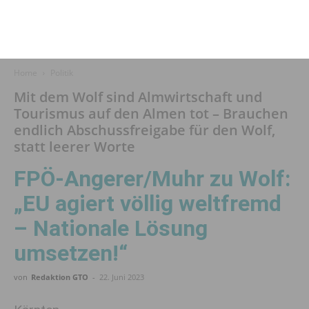
Home
Politik
Mit dem Wolf sind Almwirtschaft und
Tourismus auf den Almen tot – Brauchen
endlich Abschussfreigabe für den Wolf,
statt leerer Worte
FPÖ-Angerer/Muhr zu Wolf:
„EU agiert völlig weltfremd
– Nationale Lösung
umsetzen!“
von
Redaktion GTO
-
22. Juni 2023