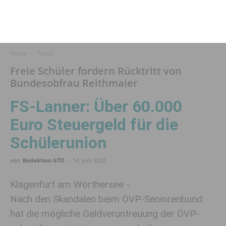
Home
Politik
Freie Schüler fordern Rücktritt von
Bundesobfrau Reithmaier
FS-Lanner: Über 60.000
Euro Steuergeld für die
Schülerunion
von
Redaktion GTO
-
14. Juni 2022
Klagenfurt am Wörthersee -
Nach den Skandalen beim ÖVP-Seniorenbund
hat die mögliche Geldveruntreuung der ÖVP-