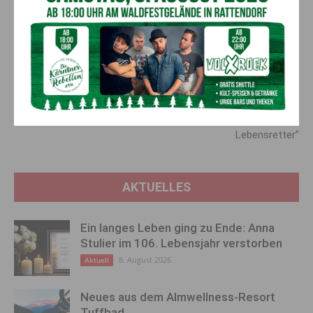
Vorheriger Artikel
Nächster Artikel
IMPETUS Kultursommer
“Durch Blut­spenden wird man
startete mit einer Vernissage
in sieben Minuten zum
Lebens­retter”
AKTUELLES
Ein langes Leben ging zu Ende: Anna
Stulier im 106. Lebensjahr verstorben
8. August 2026
Aktuell
Neues aus dem Almwellness-Resort
Tuffbad