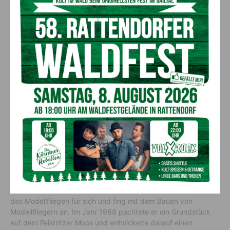
(c) LPD Kärnten/Augstein
Faszination Modellfliegen
Schon ein Jahr davor, nämlich 1983 entdeckte der Gailtaler
das Modellfliegen für sich und fing mit dem Bauen von
Modellfliegern an. Im Jahr 1988 pachtete er ein Grundstück
auf dem Feistritzer Moos und entwickelte darauf einen