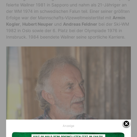
feierte Wallner 1981 in Sapporo und nahm als 21-Jähriger an
der WM 1974 im schwedischen Falun teil. Einer seiner größten
Erfolge war der Mannschafts-Vizeweltmeistertitel mit
Armin
Kogler
,
Hubert Neuper
und
Andreas Feldner
bei der Ski-WM
1982 in Oslo sowie der 6. Platz bei der Olympiade 1976 in
Innsbruck. 1984 beendete Wallner seine sportliche Karriere.
Anzeige