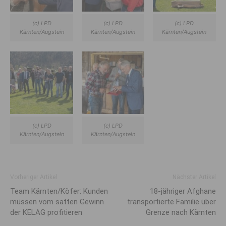
(c) LPD
(c) LPD
(c) LPD
Kärnten/Augstein
Kärnten/Augstein
Kärnten/Augstein
(c) LPD
(c) LPD
Kärnten/Augstein
Kärnten/Augstein
Vorheriger Artikel
Nächster Artikel
Team Kärnten/Köfer: Kunden
18-jähriger Afghane
müssen vom satten Gewinn
transportierte Familie über
der KELAG profitieren
Grenze nach Kärnten