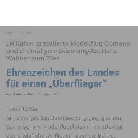
Home
Sport
LH Kaiser gratulierte Modellflug-Obmann
und ehemaligem Skisprung-Ass Hans
Wallner zum 70er
Ehrenzeichen des Landes
für einen „Überflieger“
von
Sabrina Dej
-
23. April 2023
Feistritz/Gail -
Mit einer großen Überraschung ging gestern,
Samstag, am Modellflugplatz in Feistritz/Gail
das alljährliche „Anfliegen“ über die Bühne.