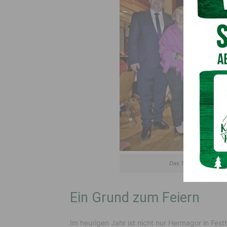
Das 1. Event des Jubi
Ein Grund zum Feiern
Im heurigen Jahr ist nicht nur Hermagor in Fe