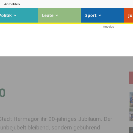
Anmelden
Politik
Leute
Sport
Jo
Anzeige
0
Stadt Hermagor ihr 90-jähriges Jubiläum. Der
t unbejubelt bleibend, sondern gebührend