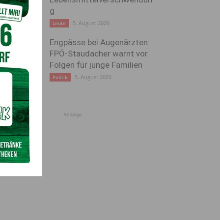
g
5. August 2026
Leute
Engpässe bei Augenärzten:
FPÖ-Staudacher warnt vor
Folgen für junge Familien
5. August 2026
Politik
Anzeige