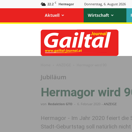
C
22.2
Donnerstag, 6. August 2026
Hermagor
Aktuell
Wirtschaft
Gailtal
Journal
Home
ANZEIGE
Hermagor wird 90
Jubiläum
Hermagor wird 9
von
Redaktion GTO
-
6. Februar 2020
- ANZEIGE
Hermagor - Im Jahr 2020 feiert die 
Stadt-Geburtstag soll natürlich nich