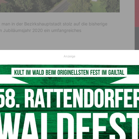
t man in der Bezirkshauptstadt stolz auf die bisherige
im Jubiläumsjahr 2020 ein umfangreiches
Anzeige
 Hermagor mit Wirksamkeit vom 10. Oktober via
rhoben – zur damals übrigens kleinsten Stadtgemeinde
eier der Kärntner Volksabstimmung. Vor 1930 war
700 Jahre lang das Marktrecht mit eigenem
dtgemeinde erstmals durch die Vereinigung mit der
sänderungen und auch der Auflösung der Gemeinden
tgemeinden Egg, Mitschig, Görtschach und Rattendorf
dem gibt es die heutige Stadtgemeinde Hermagor-
als Bürger der Stadtgemeinde“, erzählt der Bürgermeister.