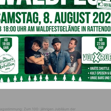
läumsjahres war das Neujahrskonzert
sttagsstimmung: Zum 100- jährigen Jubiläum der