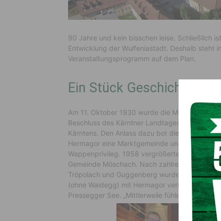
90 Jahre und kein bisschen leise. Schließlich is
Entwicklung der Wulfeniastadt. Deshalb steht 
Veranstaltungsprogramm auf dem Plan.
Ein Stück Geschichte
Am 11. Oktober 1930 wurde die Marktgemeinde
Beschluss des Kärntner Landtages zur Stadt e
Kärntens. Den Anlass dazu bot die Zehnjahresf
Hermagor eine Marktgemeinde und besaß über 
Wappenprivileg. 1958 vergrößerte sich die Sta
Gemeinde Möschach. Nach zahlreichen Gebiet
Tröpolach und Guggenberg wurden 1973 die Al
(ohne Waidegg) mit Hermagor verbunden. Seit
Pressegger See. „Mittlerweile fühlen sich alle 