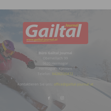
Büro Gailtal Journal
Obervellach 99
9620 Hermagor
Hermagor - Kärnten
Telefon:
04282/20472
Kontaktieren Sie uns:
office@gailtal-journal.at