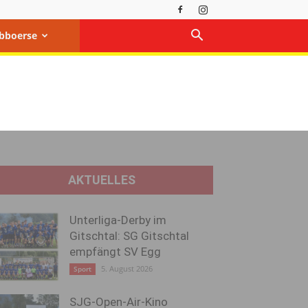
bboerse
AKTUELLES
Unterliga-Derby im
Gitschtal: SG Gitschtal
empfängt SV Egg
5. August 2026
Sport
SJG-Open-Air-Kino