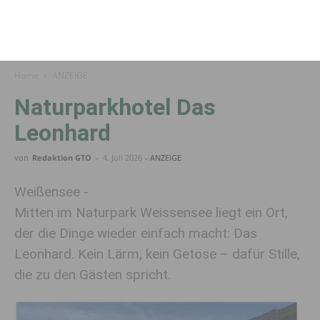
Home
ANZEIGE
Naturparkhotel Das
Leonhard
von
Redaktion GTO
-
4. Juli 2026
- ANZEIGE
Weißensee -
Mitten im Naturpark Weissensee liegt ein Ort,
der die Dinge wieder einfach macht: Das
Leonhard. Kein Lärm, kein Getöse – dafür Stille,
die zu den Gästen spricht.