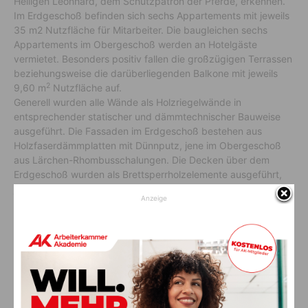
Heiligen Leonhard, dem Schutzpatron der Pferde, erkennen.
Im Erdgeschoß befinden sich sechs Appartements mit jeweils
35 m2 Nutzfläche für Mitarbeiter. Die baugleichen sechs
Appartements im Obergeschoß werden an Hotelgäste
vermietet. Besonders positiv fallen die großzügigen Terrassen
beziehungsweise die darüberliegenden Balkone mit jeweils
2
9,60 m
Nutzfläche auf.
Generell wurden alle Wände als Holzriegelwände in
entsprechender statischer und dämmtechnischer Bauweise
ausgeführt. Die Fassaden im Erdgeschoß bestehen aus
Holzfaserdämmplatten mit Dünnputz, jene im Obergeschoß
aus Lärchen-Rhombusschalungen. Die Decken über dem
Erdgeschoß wurden als Brettsperrholzelemente ausgeführt,
jene über dem Obergeschoß als wärmegedämmte
Anzeige
Holzfertigteil-
Elemente mit entsprechendem Aufbau.