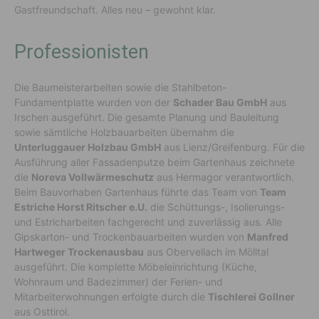
Gastfreundschaft. Alles neu – gewohnt klar.
Professionisten
Die Baumeisterarbeiten sowie die Stahlbeton-
Fundamentplatte wurden von der
Schader Bau GmbH
aus
Irschen ausgeführt. Die gesamte Planung und Bauleitung
sowie sämtliche Holzbauarbeiten übernahm die
Unterluggauer Holzbau GmbH
aus Lienz/Greifenburg. Für die
Ausführung aller Fassadenputze beim Gartenhaus zeichnete
die
Noreva Vollwärmeschutz
aus Hermagor verantwortlich.
Beim Bauvorhaben Gartenhaus führte das Team von
Team
Estriche Horst Ritscher e.U.
die Schüttungs-, Isolierungs-
und Estricharbeiten fachgerecht und zuverlässig aus. Alle
Gipskarton- und Trockenbauarbeiten wurden von
Manfred
Hartweger Trockenausbau
aus Obervellach im Mölltal
ausgeführt. Die komplette Möbeleinrichtung (Küche,
Wohnraum und Badezimmer) der Ferien- und
Mitarbeiterwohnungen erfolgte durch die
Tischlerei Gollner
aus Osttirol.