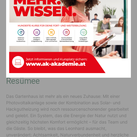
Optimal gestaltete Panorama-Balkone mit Seeblick
Resümee
Das Gartenhaus ist mehr als ein neues Zuhause: Mit einer
Photovoltaikanlage sowie der Kombination aus Solar- und
Hackgutheizung wird noch ressourcenschonender gearbeitet
und gelebt. Ein System, das die Energie der Natur nutzt und
gleichzeitig höchsten Komfort ermöglicht – für das Team und
die Gäste. So bleibt, was das Leonhard ausmacht,
unverändert: Achtsamkeit, Naturverbundenheit und herzliche