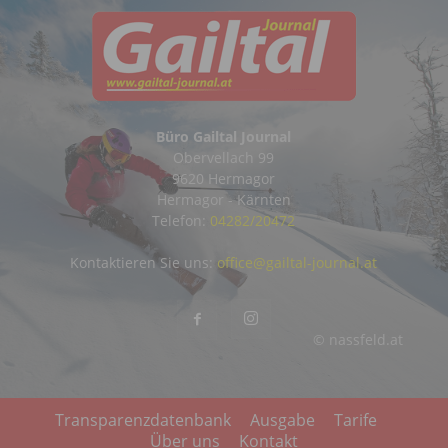
Büro Gailtal Journal
Obervellach 99
9620 Hermagor
Hermagor - Kärnten
Telefon:
04282/20472
Kontaktieren Sie uns:
office@gailtal-journal.at
© nassfeld.at
Transparenzdatenbank
Ausgabe
Tarife
Über uns
Kontakt