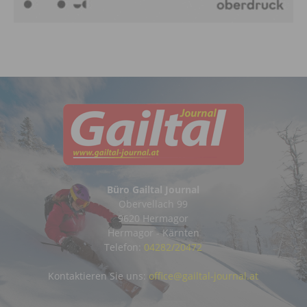
Büro Gailtal Journal
Obervellach 99
9620 Hermagor
Hermagor - Kärnten
Telefon:
04282/20472
Kontaktieren Sie uns:
office@gailtal-journal.at