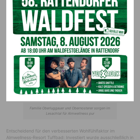
Zimmermannsarbeiten erledigte die Firma Hofer Holzbau, die
Baumeisterarbeiten das Unternehmen Seiwald Bau GmbH. Für
bequeme Wellnessliegen sorgt die Exito GmbH. Die Planung
und Bauleitung hatte das Planungsbüro Spuller GmbH über.
Familie Oberluggauer und Obernosterer sorgen im
Lesachtal für Almwellness pur
Entscheidend für den verbesserten Wohlfühlfaktor im
Almwellness-Resort Tuffbad: Investiert wurde ausschließlich in