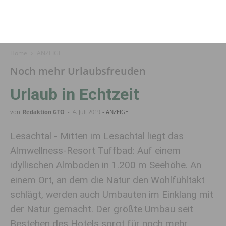
Home
ANZEIGE
Noch mehr Urlaubsfreuden
Urlaub in Echtzeit
von
Redaktion GTO
-
4. Juli 2019
- ANZEIGE
Lesachtal - Mitten im Lesachtal liegt das
Almwellness-Resort Tuffbad: Auf einem
idyllischen Almboden in 1.200 m Seehöhe. An
einem Ort, an dem die Natur den Wohlfühltakt
schlägt, werden auch Umbauten im Einklang mit
der Natur gemacht. Der größte Umbau seit
Bestehen des Hotels sorgt für noch mehr