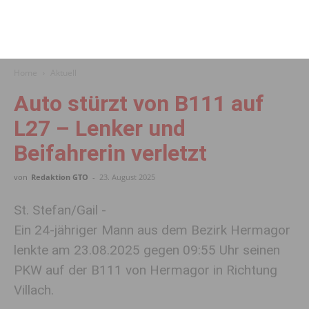
Home
Aktuell
Auto stürzt von B111 auf
L27 – Lenker und
Beifahrerin verletzt
von
Redaktion GTO
-
23. August 2025
St. Stefan/Gail -
Ein 24-jähriger Mann aus dem Bezirk Hermagor
lenkte am 23.08.2025 gegen 09:55 Uhr seinen
PKW auf der B111 von Hermagor in Richtung
Villach.