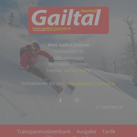
Büro Gailtal Journal
Obervellach 99
9620 Hermagor
Hermagor - Kärnten
Telefon:
04282/20472
Kontaktieren Sie uns:
office@gailtal-journal.at
© nassfeld.at
Transparenzdatenbank
Ausgabe
Tarife