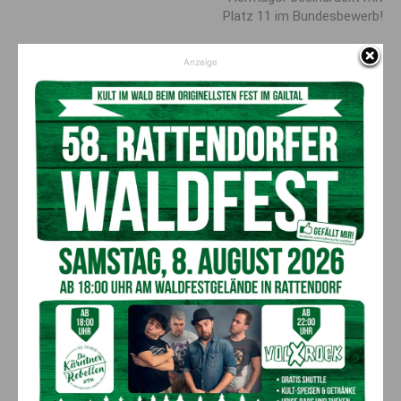
Platz 11 im Bundesbewerb!
Anzeige
AKTUELLES
Kirchtag in St. Lorenzen
6. August 2026
Aktuell
50 Liter Kraftstoff ausgetreten:
Feuerwehreinsatz in Möderndorf
5. August 2026
Aktuell
Großeinsatz in Arnoldstein:
Grenzüberschreitende Suchaktion nach
Schweizer (67)
5. August 2026
Aktuell