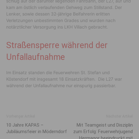
schlug auf der darunter liegenden Fahrbahn, der L27, auf und
kam am östlich verlaufenden Gehweg zum Stillstand. Der
Lenker, sowie dessen 32-jährige Beifahrerin erlitten
Verletzungen unbestimmten Grades und wurden nach
notärztlicher Versorgung ins LKH Villach gebracht.
Straßensperre während der
Unfallaufnahme
Im Einsatz standen die Feuerwehren St. Stefan und
Köstendorf mit insgesamt 18 Einsatzkräften. Die L27 war
während der Unfallaufnahme nur einspurig passierbar.
Vorheriger Artikel
Nächster Artikel
10 Jahre KAPAS –
Mit Teamgeist und Disziplin
Jubiläumsfeier in Möderndorf
zum Erfolg: Feuerwehrjugend
Hermagor beeindruckt mit