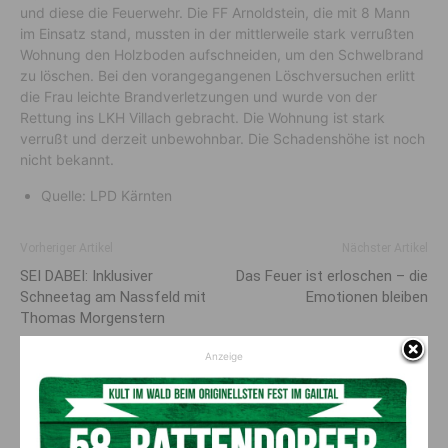
und diese die Feuerwehr. Die FF Arnoldstein, die mit 8 Mann
im Einsatz stand, mussten in der mittlerweile stark verrußten
Wohnung den Holzboden aufschneiden, um den Schwelbrand
zu löschen. Bei den vorangegangenen Löschversuchen erlitt
die Frau leichte Brandverletzungen und wurde von der
Rettung ins LKH Villach gebracht. Die Wohnung ist stark
verrußt und derzeit unbewohnbar. Die Schadenshöhe ist noch
nicht bekannt.
Quelle: LPD Kärnten
Vorheriger Artikel
Nächster Artikel
SEI DABEI: Inklusiver
Das Feuer ist erloschen – die
Schneetag am Nassfeld mit
Emotionen bleiben
Thomas Morgenstern
Anzeige
AKTUELLES