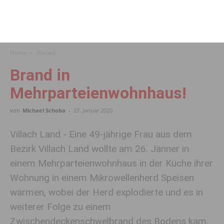
Home
Aktuell
Brand in
Mehrparteienwohnhaus!
von
Michael Schoba
-
27. Januar 2020
Villach Land - Eine 49-jährige Frau aus dem
Bezirk Villach Land wollte am 26. Jänner in
einem Mehrparteienwohnhaus in der Küche ihrer
Wohnung in einem Mikrowellenherd Speisen
wärmen, wobei der Herd explodierte und es in
weiterer Folge zu einem
Zwischendeckenschwelbrand des Bodens kam,