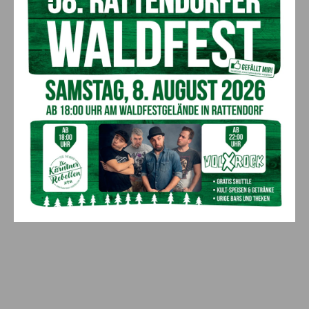
„Sein Charakter bleibt unersetzbar“ –
Fußballverein nimmt Abschied
7. August 2026
Aktuell
Bargeld im Bankomaten vergessen –
Polizei bittet um Hinweise
7. August 2026
Aktuell
Lienz: Bub (4) nach Badeunfall
reanimiert – Polizei sucht Zeugen
7. August 2026
Aktuell
Anzeige