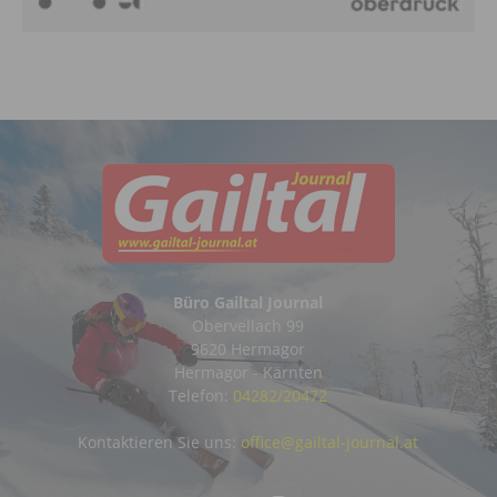
Büro Gailtal Journal
Obervellach 99
9620 Hermagor
Hermagor - Kärnten
Telefon:
04282/20472
Kontaktieren Sie uns:
office@gailtal-journal.at