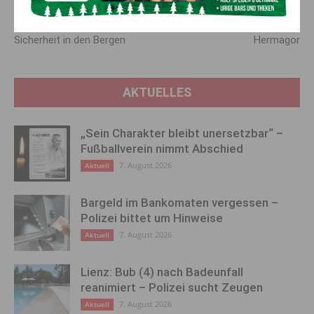
Lawinenwarndienst: Ein
Rückblick: Kiwanis
unverzichtbarer Service für die
Benefizkonzert im Stadtsaal
Sicherheit in den Bergen
Hermagor
AKTUELLES
„Sein Charakter bleibt unersetzbar“ –
Fußballverein nimmt Abschied
7. August 2026
Aktuell
Bargeld im Bankomaten vergessen –
Polizei bittet um Hinweise
7. August 2026
Aktuell
Lienz: Bub (4) nach Badeunfall
reanimiert – Polizei sucht Zeugen
7. August 2026
Aktuell