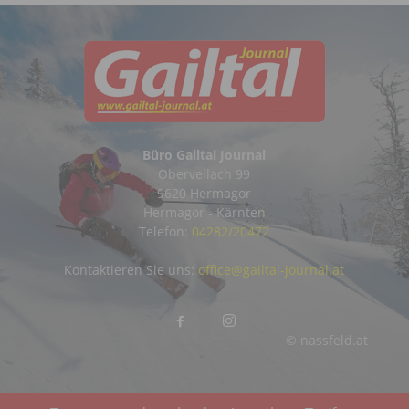
Büro Gailtal Journal
Obervellach 99
9620 Hermagor
Hermagor - Kärnten
Telefon:
04282/20472
Kontaktieren Sie uns:
office@gailtal-journal.at
© nassfeld.at