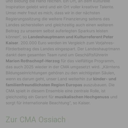
und Bildung die Hand reichen. Ein Ort, an dem kulturelle
Inspiration gelebt wird und ein Ort voller kreativer Talente.
Umso mehr freut es mich, dass wir in der nächsten
Regierungssitzung die weitere Finanzierung seitens des
Landes sicherstellen und gleichzeitig auch einen weiteren
Beitrag zu unserem selbst auferlegten Sparkurs leisten
können“, so
Landeshauptmann und Kulturreferent Peter
Kaiser
. 200.000 Euro werden im Vergleich zum Vorjahres-
Förderbeitrag des Landes eingespart. Der Landeshauptmann
dankt dem gesamten Team rund um Geschäftsführerin
Marion Rothschopf-Herzog
für das vielfältige Programm,
das auch 2025 wieder in der CMA umgesetzt wird. „Kärntens
Bildungseinrichtungen gehören zu den wichtigsten Säulen,
wenn es darum geht, unser Land weiterhin zur
kinder- und
familienfreundlichsten Region Europas
auszubauen. Die
CMA spielt in diesem Ensemble eine zentrale Rolle, ist
gleichzeitig ein Garant für
musikalischen Hochgenuss
und
sorgt für internationale Beachtung“, so Kaiser.
Zur CMA Ossiach