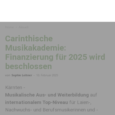
Home
Aktuell
Carinthische
Musikakademie:
Finanzierung für 2025 wird
beschlossen
von
Sophie Leitner
-
10. Februar 2025
Kärnten -
Musikalische Aus- und Weiterbildung
auf
internationalem Top-Niveau
für Laien-,
Nachwuchs- und Berufsmusikerinnen und -