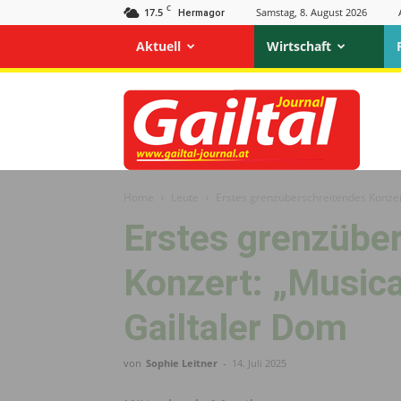
C
17.5
Samstag, 8. August 2026
Hermagor
Aktuell
Wirtschaft
Gailtal
Journal
Home
Leute
Erstes grenzüberschreitendes Konzer
Erstes grenzübe
Konzert: „Musica
Gailtaler Dom
von
Sophie Leitner
-
14. Juli 2025