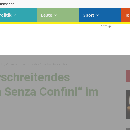
Anmelden
Politik
Leute
Sport
Jo
Anzeige
t: „Musica Senza Confini“ im Gailtaler Dom
rschreitendes
 Senza Confini“ im