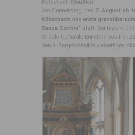
Kötschach-Mauthen -
Am Donnerstag, den
7. August ab 1
Kötschach
das
erste grenzübersch
Senza Confini“
statt. Bei freiem Eint
Circolo Culturale Enretors aus Paluz
den außergewöhnlich vielseitigen Ak