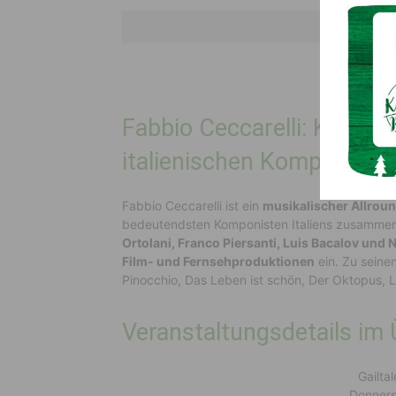
Musik ohne Gre
Fabbio Ceccarelli: Karrie
italienischen Komponiste
Fabbio Ceccarelli ist ein
musikalischer Allrou
bedeutendsten Komponisten Italiens zusammen
Ortolani, Franco Piersanti, Luis Bacalov und N
Film- und Fernsehproduktionen
ein. Zu seine
Pinocchio, Das Leben ist schön, Der Oktopus, 
Veranstaltungsdetails im 
Gailta
Donners