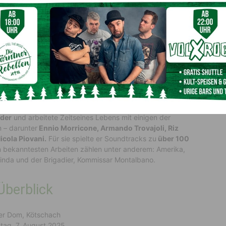
nzen - Musica Senza Confini.
© Roberto Bertollo/ Ingo Ortner
re und Zusammenarbeit mit
n
nder
und arbeitete Zeitseines Lebens mit einigen der
 – darunter
Ennio Morricone, Armando Trovajoli, Riz
icola Piovani.
Für sie spielte er Soundtracks zu
über 100
n bekanntesten Arbeiten zählen unter anderem: Amerika,
Linda und der Brigadier, Kommissar Montalbano.
Überblick
ler Dom, Kötschach
tag, 7. August 2025