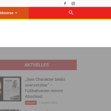
bboerse
AKTUELLES
„Sein Charakter bleibt
unersetzbar“ –
Fußballverein nimmt
Abschied
7. August 2026
Aktuell