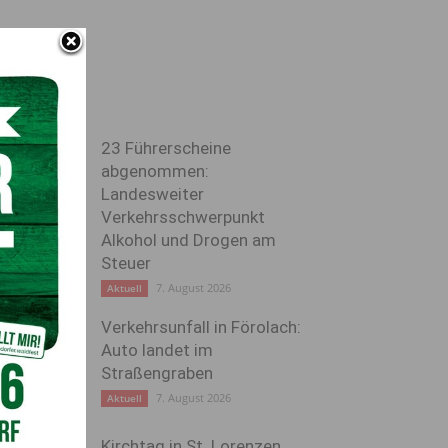
23 Führerscheine
abgenommen:
Landesweiter
Verkehrsschwerpunkt
Alkohol und Drogen am
Steuer
7. August 2026
Aktuell
Verkehrsunfall in Förolach:
Auto landet im
Straßengraben
7. August 2026
Aktuell
Kirchtag in St. Lorenzen