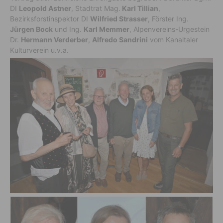
DI
Leopold Astner
, Stadtrat Mag.
Karl Tillian
,
Bezirksforstinspektor DI
Wilfried Strasser
, Förster Ing.
Jürgen Bock
und Ing.
Karl Memmer
, Alpenvereins-Urgestein
Dr.
Hermann Verderber
,
Alfredo Sandrini
vom Kanaltaler
Kulturverein u.v.a.