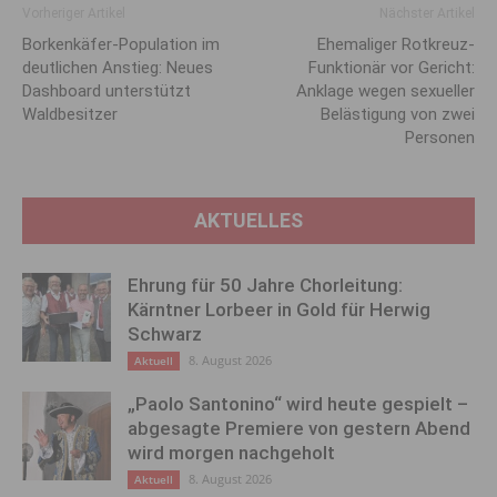
Vorheriger Artikel
Nächster Artikel
Borkenkäfer-Population im
Ehemaliger Rotkreuz-
deutlichen Anstieg: Neues
Funktionär vor Gericht:
Dashboard unterstützt
Anklage wegen sexueller
Waldbesitzer
Belästigung von zwei
Personen
AKTUELLES
Ehrung für 50 Jahre Chorleitung:
Kärntner Lorbeer in Gold für Herwig
Schwarz
8. August 2026
Aktuell
„Paolo Santonino“ wird heute gespielt –
abgesagte Premiere von gestern Abend
wird morgen nachgeholt
8. August 2026
Aktuell