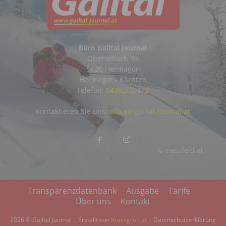
Büro Gailtal Journal
Obervellach 99
9620 Hermagor
Hermagor - Kärnten
Telefon:
04282/20472
Kontaktieren Sie uns:
office@gailtal-journal.at
© nassfeld.at
Transparenzdatenbank
Ausgabe
Tarife
Über uns
Kontakt
2026 © Gailtal Journal | Erstellt von
Krassgrün.at
|
Datenschutzerklärung