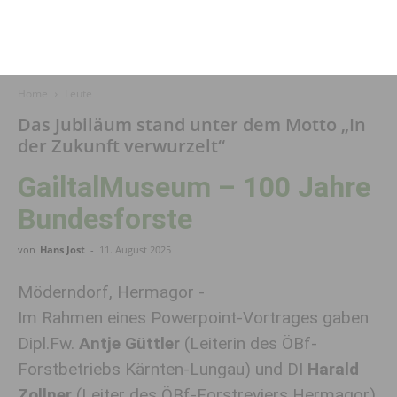
Home
Leute
Das Jubiläum stand unter dem Motto „In
der Zukunft verwurzelt“
GailtalMuseum – 100 Jahre
Bundesforste
von
Hans Jost
-
11. August 2025
Möderndorf, Hermagor -
Im Rahmen eines Powerpoint-Vortrages gaben
Dipl.Fw.
Antje Güttler
(Leiterin des ÖBf-
Forstbetriebs Kärnten-Lungau) und DI
Harald
Zollner
(Leiter des ÖBf-Forstreviers Hermagor)