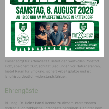
Im Gai-, Gitsch- und Lesachtal erinnert man sich seit etwa
2010 noch mit Schrecken an Schneebrüche, Windwürfe und
Käferholz im Kesselwald, Eggforst, Kreuzberg, Memmeralpl,
Weissensee, Kronhofgraben usw.
Wald der Zukunft
Die Zukunft fordert einen artenreichen und nachhaltig
bewirtschafteten Mischwald.
Dieser sorgt für Artenvielfalt, liefert den wertvollen Rohstoff
Holz, speichert CO2, schützt Siedlungen vor Naturgefahren,
bietet Raum für Erholung, sichert Arbeitsplätze und ist
langfristig deutlich widerstandsfähiger.
Ehrengäste
BH Mag. Dr.
Heinz Pansi
konnte zu diesem interessanten
Vortrag auch zahlreiche Ehrengäste begrüßen. Darunter Bgm.