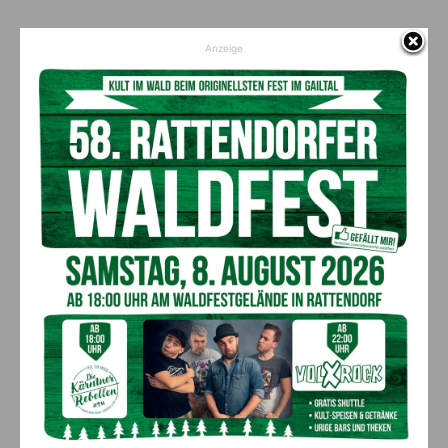
Anzeige
AKTUELLES
„Sein Charakter bleibt unersetzbar“ –
Fußballverein nimmt Abschied
7. August 2026
Aktuell
Bargeld im Bankomaten vergessen –
Polizei bittet um Hinweise
7. August 2026
Aktuell
Lienz: Bub (4) nach Badeunfall
reanimiert – Polizei sucht Zeugen
7. August 2026
Aktuell
Anzeige