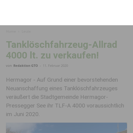
Home
Leute
Tanklöschfahrzeug-Allrad
4000 lt. zu verkaufen!
von
Redaktion GTO
-
11. Februar 2020
Hermagor - Auf Grund einer bevorstehenden
Neuanschaffung eines Tanklöschfahrzeuges
veräußert die Stadtgemeinde Hermagor-
Pressegger See ihr TLF-A 4000 voraussichtlich
im Juni 2020.