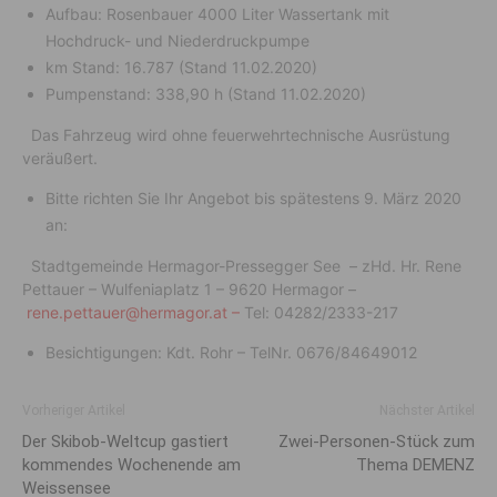
Aufbau: Rosenbauer 4000 Liter Wassertank mit
Hochdruck- und Niederdruckpumpe
km Stand: 16.787 (Stand 11.02.2020)
Pumpenstand: 338,90 h (Stand 11.02.2020)
Das Fahrzeug wird ohne feuerwehrtechnische Ausrüstung
veräußert.
Bitte richten Sie Ihr Angebot bis spätestens 9. März 2020
an:
Stadtgemeinde Hermagor-Pressegger See – zHd. Hr. Rene
Pettauer – Wulfeniaplatz 1 – 9620 Hermagor –
rene.pettauer@hermagor.at –
Tel: 04282/2333-217
Besichtigungen: Kdt. Rohr – TelNr. 0676/84649012
Vorheriger Artikel
Nächster Artikel
Der Skibob-Weltcup gastiert
Zwei-Personen-Stück zum
kommendes Wochenende am
Thema DEMENZ
Weissensee