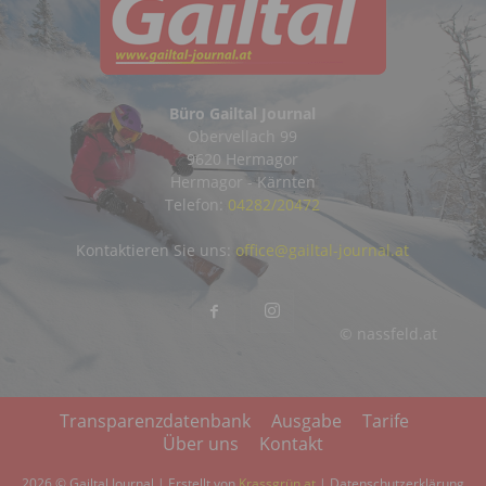
Büro Gailtal Journal
Obervellach 99
9620 Hermagor
Hermagor - Kärnten
Telefon:
04282/20472
Kontaktieren Sie uns:
office@gailtal-journal.at
© nassfeld.at
Transparenzdatenbank
Ausgabe
Tarife
Über uns
Kontakt
2026 © Gailtal Journal | Erstellt von
Krassgrün.at
|
Datenschutzerklärung