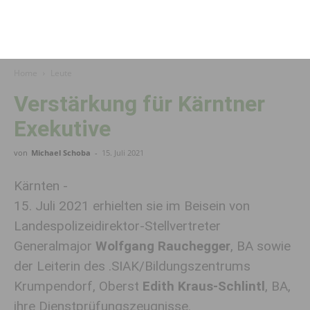
Home
Leute
Verstärkung für Kärntner
Exekutive
von
Michael Schoba
-
15. Juli 2021
Kärnten -
15. Juli 2021 erhielten sie im Beisein von
Landespolizeidirektor-Stellvertreter
Generalmajor
Wolfgang Rauchegger
, BA sowie
der Leiterin des .SIAK/Bildungszentrums
Krumpendorf, Oberst
Edith Kraus-Schlintl
, BA,
ihre Dienstprüfungszeugnisse.