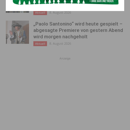
Schwarz
8. August 2026
Aktuell
„Paolo Santonino“ wird heute gespielt –
abgesagte Premiere von gestern Abend
wird morgen nachgeholt
8. August 2026
Aktuell
Anzeige