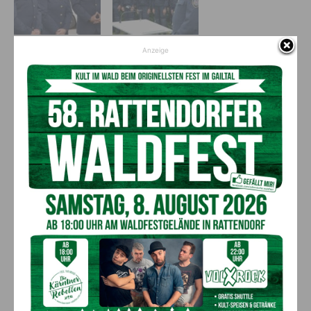
Anzeige
Vorheriger Artikel
Nächster Artikel
VCÖ: Bezirk Hermagor ist
Der Kiwanis-Club Gailtal hat
Kärntens Spitzenreiter bei
einen neuen Präsidenten
neuzugelassenen E-Pkw
AKTUELLES
Ein langes Leben ging zu Ende: Anna
Stulier im 106. Lebensjahr verstorben
8. August 2026
Aktuell
Ehrung für 50 Jahre Chorleitung:
Kärntner Lorbeer in Gold für Herwig