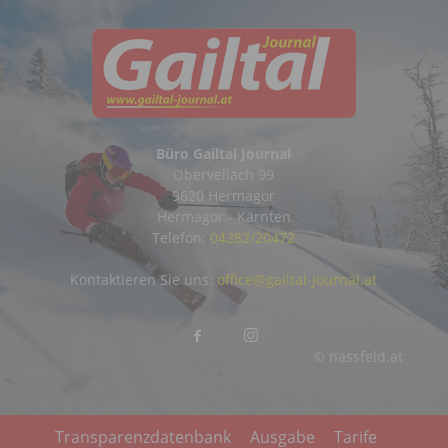
Büro Gailtal Journal
Obervellach 99
9620 Hermagor
Hermagor - Kärnten
Telefon:
04282/20472
Kontaktieren Sie uns:
office@gailtal-journal.at
© nassfeld.at
Transparenzdatenbank
Ausgabe
Tarife