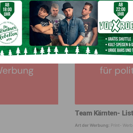
Veröffentlichungszeitraum:
Team Kärnten- List
Art der Werbung:
Print- Wer