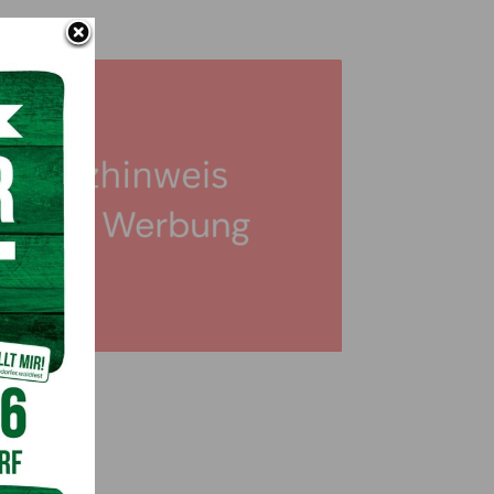
e Köfer
bung
al Journal