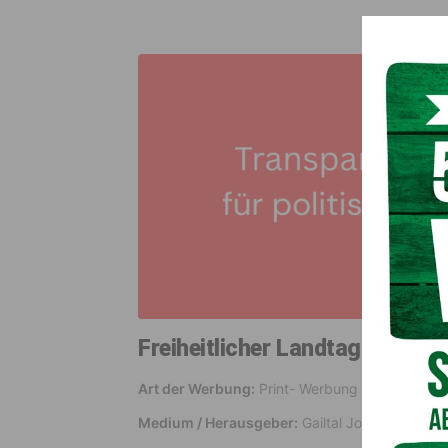
Freiheitlicher Landtagsklub K
Art der Werbung:
Print- Werbung
Medium / Herausgeber:
Gailtal Journal