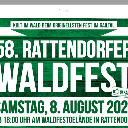
Anzeige
ärnten
Team Kärnten- List
Art der Werbung:
Print- Wer
Medium / Herausgeber:
Gailt