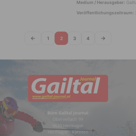
Medium / Herausgeber:
Gailt
Veröffentlichungszeitraum:
←
→
1
2
3
4
Büro Gailtal Journal
Obervellach 99
9620 Hermagor
Hermagor - Kärnten