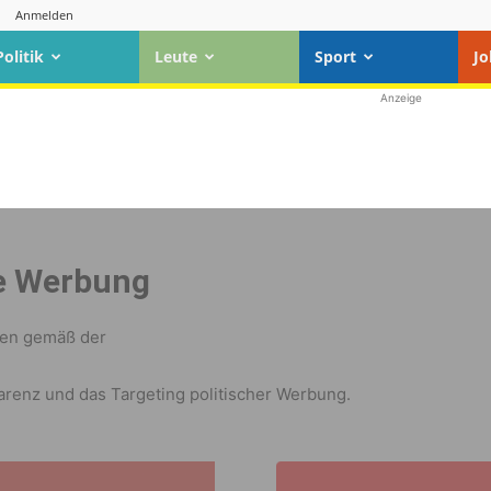
Anmelden
Politik
Leute
Sport
Jo
Anzeige
he Werbung
nen gemäß der
renz und das Targeting politischer Werbung.