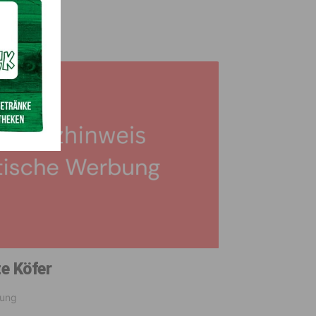
1. März 2026
e Köfer
bung