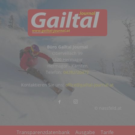
Büro Gailtal Journal
Obervellach 99
9620 Hermagor
Hermagor - Kärnten
Telefon:
04282/20472
Kontaktieren Sie uns:
office@gailtal-journal.at
© nassfeld.at
Transparenzdatenbank
Ausgabe
Tarife