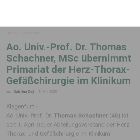
Home
Wirtschaft
Ao. Univ.-Prof. Dr. Thomas
Schachner, MSc übernimmt
Primariat der Herz-Thorax-
Gefäßchirurgie im Klinikum
von
Sabrina Dej
-
5. Mai 2023
Klagenfurt -
Ao. Univ.-Prof. Dr.
Thomas Schachner
(48) ist
seit 1. April neuer Abteilungsvorstand der Herz-
Thorax- und Gefäßchirurgie im Klinikum