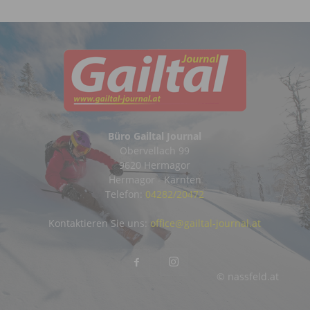
Büro Gailtal Journal
Obervellach 99
9620 Hermagor
Hermagor - Kärnten
Telefon:
04282/20472
Kontaktieren Sie uns:
office@gailtal-journal.at
© nassfeld.at