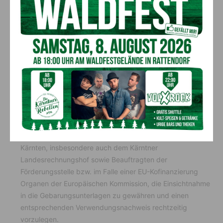
Anschlussbahnen oder öffentliche Ladestellen abgewickelt
werden.
Förderungsfähig sind Einzelwagen im
Schienengüterverkehr, die zwischen 1. August 2023 und
30. Juni 2024 transportiert werden.
Der Start- oder der Endpunkt des Einzelwagens muss
innerhalb des Landes Kärnten liegen.
Das Land gewährt einen Zuschuss in der Höhe von € 240,-
je transportiertem Einzelwagen (entweder An- oder
Ablieferverkehr) an Kärntner Unternehmen.
Der Förderungswerber verpflichtet sich, den für die
Förderungskontrolle zuständigen Organen des Landes
Kärnten, insbesondere auch dem Kärntner
Landesrechnungshof sowie Beauftragten der
Förderungsstelle bzw. im Falle einer EU-Kofinanzierung
Organen der Europäischen Kommission, die Einsichtnahme
in die Gebarungsunterlagen zu gewähren und einen
entsprechenden Verwendungsnachweis rechtzeitig
vorzulegen.