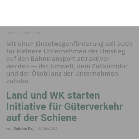
Home
Wirtschaft
Mit einer Einzelwagenförderung soll auch
für kleinere Unternehmen der Umstieg
auf den Bahntransport attraktiver
werden — der Umwelt, dem Zollkorridor
und der Ökobilanz der Unternehmen
zuliebe.
Land und WK starten
Initiative für Güterverkehr
auf der Schiene
von
Sabrina Dej
-
20. Juli 2023