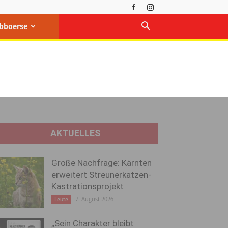
bboerse
AKTUELLES
Große Nachfrage: Kärnten
erweitert Streunerkatzen-
Kastrationsprojekt
7. August 2026
Leute
„Sein Charakter bleibt