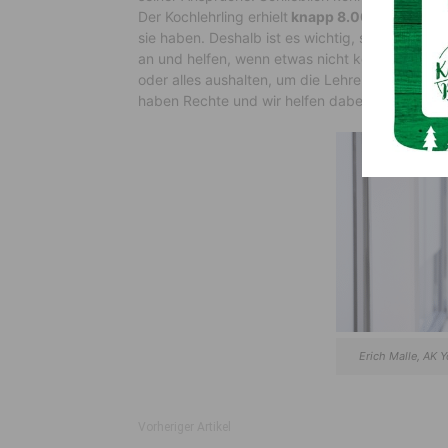
Der Kochlehrling erhielt
knapp 8.000 Euro.
Mal
sie haben. Deshalb ist es wichtig, sich frühzei
an und helfen, wenn etwas nicht korrekt abläuf
oder alles aushalten, um die Lehre erfolgreich
haben Rechte und wir helfen dabei, diese durc
Erich Malle, AK 
Vorheriger Artikel