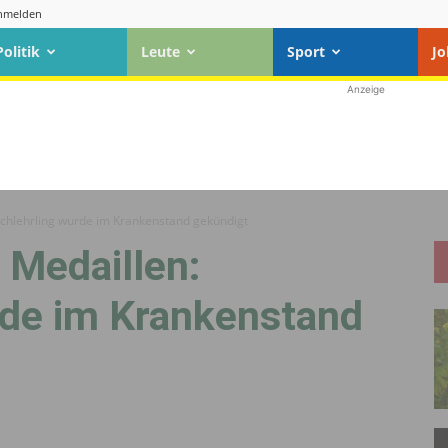
nmelden
Politik
Leute
Sport
Jo
Anzeige
Kochlehrling wurde im Krankenstand gekündigt
r Medaillen:
rde im Krankenstand