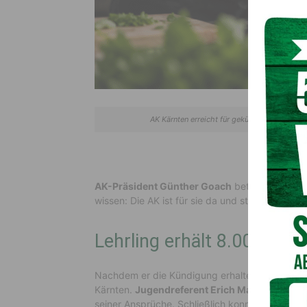
AK Kärnten erreicht für gekündigten Kochle
AK-Präsident Günther Goach
betont: „Gerade
wissen: Die AK ist für sie da und steht an ihrer S
Lehrling erhält 8.000 Eur
Nachdem er die Kündigung erhalten hatte, wan
Kärnten
.
Jugendreferent Erich Malle
prüfte de
seiner Ansprüche. Schließlich konnte
mit dem A