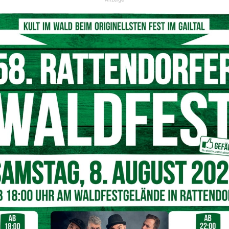
hrling im Krankenstand knapp 8.000 Euro Vergleichszahlung
© KI-generiertes Foto
 junge Arbeitnehmerinnen und Arbeitnehmer müssen
eite.“
o zugesprochen
dte sich d
er junge Mann
an die
Expert:innen
der AK
n Fall und unterstützte den Lehrling bei der Durchsetzung
rbeitgeber
ein außergerichtlicher Vergleich erzielt werden: