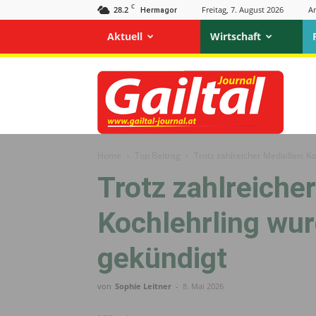
C
28.2
Freitag, 7. August 2026
A
Hermagor
Aktuell
Wirtschaft
Gailtal
Journal
Home
Top Beitrag
Trotz zahlreicher Medaillen: 
Trotz zahlreiche
Kochlehrling wu
gekündigt
von
Sophie Leitner
-
8. Mai 2026