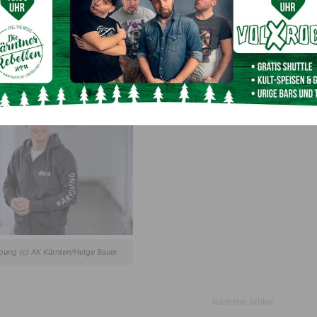
le
: „Gerade Lehrlinge sind sich oft
un
sicher, welche Rechte
tig Unterstützung zu holen. Wir schauen uns jeden Fall genau
t.“
„Viele Lehrlinge denken, sie müssen alles allein lösen
 abschließen zu können
. Das stimmt nicht.
Auch Lehrlinge
hzusetze
n
“,
versichert
AK-Präsident Goach
.
Young (c) AK Kärnten/Helge Bauer
Nächster Artikel