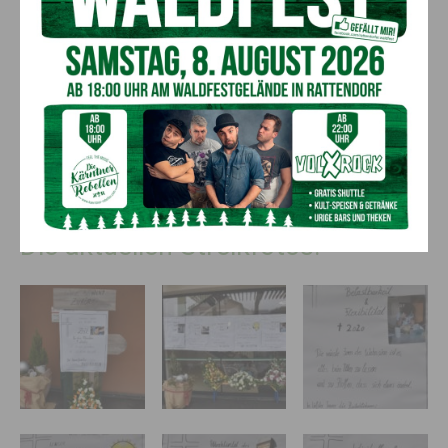
Silvia Igumnov:
Menschen, die derzeit in Pflegeberufen
arbeiten, hätten tatsächlich 3 Stunden mehr Freizeit in der
Woche, aufs ganze Jahr gerechnet sind es 18 Tage. Mehr Zeit
für Erholung ist gerade in der Pflege ganz wichtig. Für
Teilzeitbeschäftigte – hier gibt es über 70 % in der Branche –
bedeutet es, dass sie automatisch ein höheres Gehalt hätten.
Die Stundenanzahl in der Woche würde gleich bleiben, sie
würden aber über 8% mehr Lohn/Gehalt bekommen.
Die aktuellen Streikfotos: