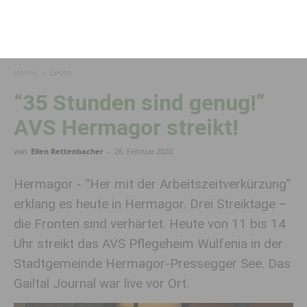
Home
Leute
“35 Stunden sind genug!”
AVS Hermagor streikt!
von
Ellen Rettenbacher
-
26. Februar 2020
Hermagor - “Her mit der Arbeitszeitverkürzung”
erklang es heute in Hermagor. Drei Streiktage –
die Fronten sind verhärtet. Heute von 11 bis 14
Uhr streikt das AVS Pflegeheim Wulfenia in der
Stadtgemeinde Hermagor-Pressegger See. Das
Gailtal Journal war live vor Ort.