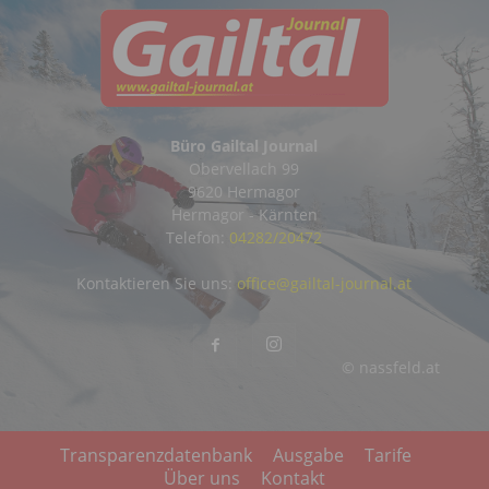
Büro Gailtal Journal
Obervellach 99
9620 Hermagor
Hermagor - Kärnten
Telefon:
04282/20472
Kontaktieren Sie uns:
office@gailtal-journal.at
© nassfeld.at
Transparenzdatenbank
Ausgabe
Tarife
Über uns
Kontakt