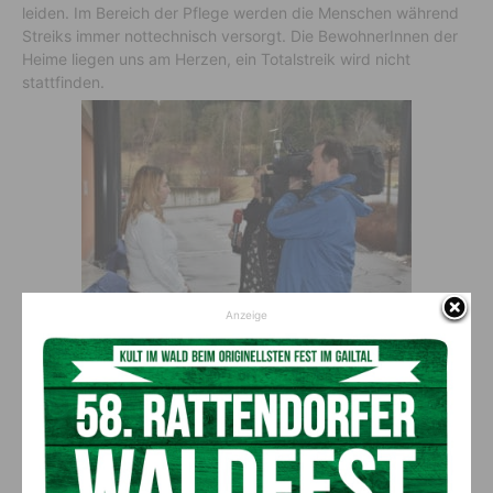
leiden. Im Bereich der Pflege werden die Menschen während
Streiks immer nottechnisch versorgt. Die BewohnerInnen der
Heime liegen uns am Herzen, ein Totalstreik wird nicht
stattfinden.
Anzeige
Das mediale Interesse war groß: Interview seitens des
ORF mit DGKP Nicole Linder
Wie würden die Angestellten in
den Pflegeheimen profitieren?